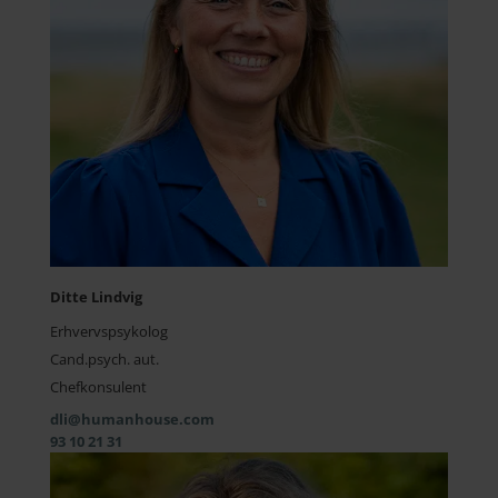
Ditte Lindvig
Erhvervspsykolog
Cand.psych. aut.
Chefkonsulent
dli@humanhouse.com
93 10 21 31