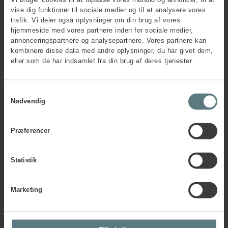
Vi bruger cookies til at tilpasse vores indhold og annoncer, til at
vise dig funktioner til sociale medier og til at analysere vores
trafik. Vi deler også oplysninger om din brug af vores
hjemmeside med vores partnere inden for sociale medier,
annonceringspartnere og analysepartnere. Vores partnere kan
kombinere disse data med andre oplysninger, du har givet dem,
eller som de har indsamlet fra din brug af deres tjenester.
Samtykkevalg
Nødvendig
Præferencer
Psykologisk tryghed styrker
Statistik
både trivsel og performance
Når vi føler os trygge, stiger både arbejdsglæden og
Marketing
kvaliteten af arbejdet. Teams med høj psykologisk tryghed
er mere innovative, mere effektive og bedre til at håndtere
forandringer. Samtidig reduceres stress og sygefravær, og
samarbejdet bliver stærkere. Derfor er psykologisk tryghed