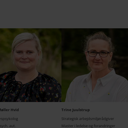
øller Hvid
Trine Juulstrup
vspsykolog
Strategisk arbejdsmiljørådgiver
ych. aut.
Master i ledelse og forandringer