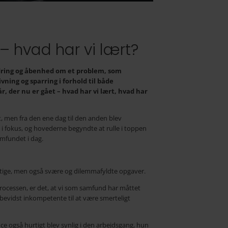
 hvad har vi lært?
ændring og åbenhed om et problem, som
ning og sparring i forhold til både
, der nu er gået – hvad har vi lært, hvad har
t, men fra den ene dag til den anden blev
 fokus, og hovederne begyndte at rulle i toppen
amfundet i dag.
gtige, men også svære og dilemmafyldte opgaver.
 processen, er det, at vi som samfund har måttet
ubevidst inkompetente til at være smerteligt
 også hurtigt blev synlig i den arbejdsgang, hun