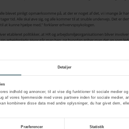
alle blevet pinligt opmærksomme på, at der er noget af det, vi i mange år h
gs tager tid. Alle skal øve sig, og alle kommer til at snuble undervejs. Det er d
på til at kunne hjælpe med,” forklarer erhvervspsykologen.
ver etableret politikker, at HR og arbejdsmiljøorganisationen bliver involver
sin arbejdsplads: Hvor går man hen, og hvordan griber man det an som led
rastruktur
, for der er meget at tage fat i, når der skal ændres i kulturen:
der har været gældende i mange, mange år: Ofte bliver hændelser, der er sket f
t er meget komplekst at navigere i, og der opstår fx diskussioner om, hvorvi
nt anderledes end nutidens. Men vi bruger fortiden som læring, og tager den m
Detaljer
samfund ikke være med til nu. Lidt som vi har oplevet det med ord, vi helt na
utidig kontekst,” siger Stine Moesmand.
ies
vores indhold og annoncer, til at vise dig funktioner til sociale medier og 
sexisme og krænkende handlinger som dominerende emner på dagsordenen kons
rug af vores hjemmeside med vores partnere inden for sociale medier, a
 med små skridt i den rigtige retning i en kulturforandringsproces, der kom
kan kombinere disse data med andre oplysninger, du har givet dem, elle
um:
før. Denne her agenda har altid været vigtig, men vi oplever et momentum nu
Præferencer
Statistik