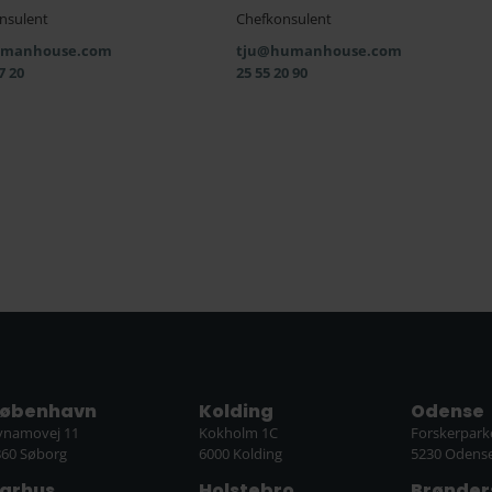
nsulent
Chefkonsulent
manhouse.com
tju@humanhouse.com
7 20
25 55 20 90
øbenhavn
Kolding
Odense
ynamovej 11
Kokholm 1C
Forskerpark
860 Søborg
6000 Kolding
5230 Odens
arhus
Holstebro
Brønder