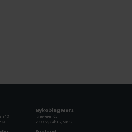
Nykøbing Mors
en 10
Ringvejen 63
e M
7900 Nykøbing Mors
slev
England