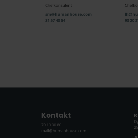
Chefkonsulent
Chefko
sm@humanhouse.com
lh@hu
31 57 48 54
93 20 2
Kontakt
K
D
70 10 90 80
2
mail@humanhouse.com
A