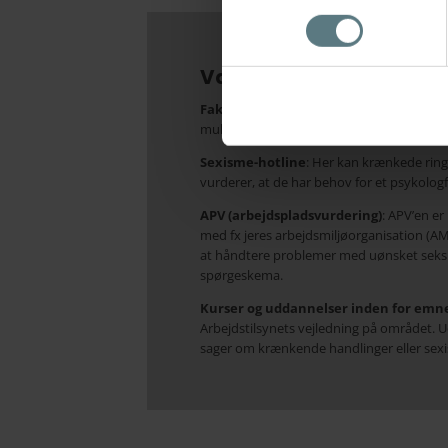
Værktøjer til håndteri
Faktaundersøgelse
: et værktøj, der sik
mulighed for at afslutte krænkende handli
Sexisme-hotline
:
Her kan krænkede ringe
vurderer, at de har behov for et psykologf
APV (arbejdspladsvurdering)
: APV’en er
med fx jeres arbejdsmiljøorganisation (AM
at håndtere problemer med uønsket seks
spørgeskema.
Kurser og uddannelser inden for emn
Arbejdstilsynets vejledning på området. Ud
sager om krænkende handlinger eller sexis