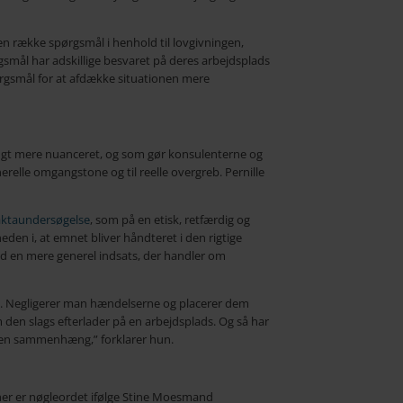
n række spørgsmål i henhold til lovgivningen,
smål har adskillige besvaret på deres arbejdsplads
rgsmål for at afdække situationen mere
angt mere nuanceret, og som gør konsulenterne og
erelle omgangstone og til reelle overgreb. Pernille
aktaundersøgelse
, som på en etisk, retfærdig og
den i, at emnet bliver håndteret i den rigtige
ed en mere generel indsats, der handler om
kt. Negligerer man hændelserne og placerer dem
den slags efterlader på en arbejdsplads. Og så har
 den sammenhæng,” forklarer hun.
og her er nøgleordet ifølge Stine Moesmand