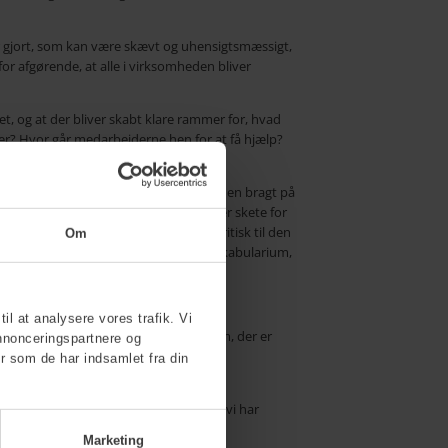
ar gjort, som kan være skævt og uhensigtsmæssigt,
erfor afgørende, at alle i virksomheden bliver
et, og at der bliver skabt klare rammer for, hvad
er? Hvor går medarbejderne hen for at få hjælp?
or femten, tyve eller endnu flere år siden bragt på
dt man kan straffe nogen for noget, der skete for
ed os op i nutiden og forholder os kritisk til den
Om
turligt har valgt at fjerne fra vores vokabularium,
til at analysere vores trafik. Vi
tatere, at der er tale om et problem, der er
nnonceringspartnere og
mer til at tage tid, og Stine Moesmand
r som de har indsamlet fra din
 – en adgang og åbenhed – der gør, at vi har
Marketing