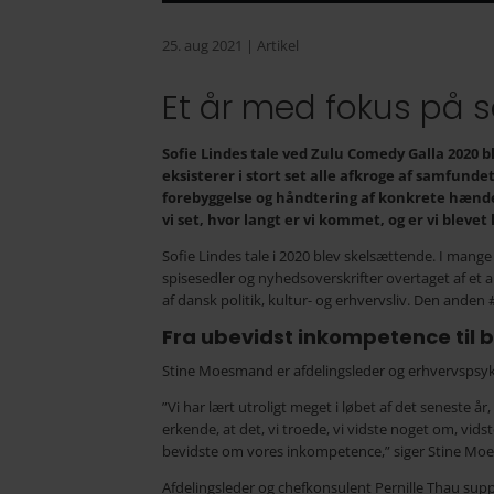
25. aug 2021
|
Artikel
Et år med fokus på 
Sofie Lindes tale ved Zulu Comedy Galla 2020 
eksisterer i stort set alle afkroge af samfund
forebyggelse og håndtering af konkrete hændels
vi set, hvor langt er vi kommet, og er vi blevet
Sofie Lindes tale i 2020 blev skelsættende. I mang
spisesedler og nyhedsoverskrifter overtaget af et
af dansk politik, kultur- og erhvervsliv. Den anden
Fra ubevidst inkompetence til
Stine Moesmand er afdelingsleder og erhvervspsyk
”Vi har lært utroligt meget i løbet af det seneste å
erkende, at det, vi troede, vi vidste noget om, vi
bevidste om vores inkompetence,” siger Stine Mo
Afdelingsleder og chefkonsulent Pernille Thau su