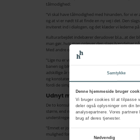
tålmodighed:
”Vi skal have tålmodighed med hinanden, for vi er 
og at vi er nødt til at finde en ny vej i det. Den sla
inviteret ind i dialogen, og det klæder vi lederne 
Kulturarbejdet indebærer derudover bl.a., at der bli
man gør, hvis man oplever den slags hændelser på 
Med andre ord skal der være styr på
den etiske inf
”Lige nu er vi i gang med at rydde op i en kultur, 
banen og bliver nu set gennem nutidens briller. De
adskillige år siden og i en kontekst, der var marka
Samtykke
og konstaterer, at det her vil vi som kultur og som 
fordi de simpelthen ikke kan bruges længere i en n
Denne hjemmeside bruger cook
Udnyt momentum
Vi bruger cookies til at tilpasse 
De to konsulenter kan altså her efter et år med 
deler også oplysninger om din b
større, end nogen nok havde forventet. Det foregår
analysepartnere. Vores partnere 
understreger, at det er vigtigt at udnytte moment
brug af deres tjenester.
”Emnet er jo ikke vigtigere nu, end det har været 
Samtykkevalg
mulighed for at gøre en forskel.”
Nødvendig