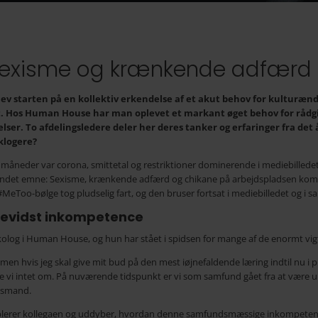
sexisme og krænkende adfærd –
blev starten på en kollektiv erkendelse af et akut behov for kultur
et. Hos Human House har man oplevet et markant øget behov for rådgiv
er. To afdelingsledere deler her deres tanker og erfaringer fra det år
 klogere?
e måneder var corona, smittetal og restriktioner dominerende i mediebillede
 andet emne: Sexisme, krænkende adfærd og chikane på arbejdspladsen kom i
 #MeToo-bølge tog pludselig fart, og den bruser fortsat i mediebilledet og i s
 bevidst inkompetence
olog i Human House, og hun har stået i spidsen for mange af de enormt vi
r, men hvis jeg skal give mit bud på den mest iøjnefaldende læring indtil nu i
dste vi intet om. På nuværende tidspunkt er vi som samfund gået fra at være 
esmand.
pplerer kollegaen og uddyber, hvordan denne samfundsmæssige inkompetence