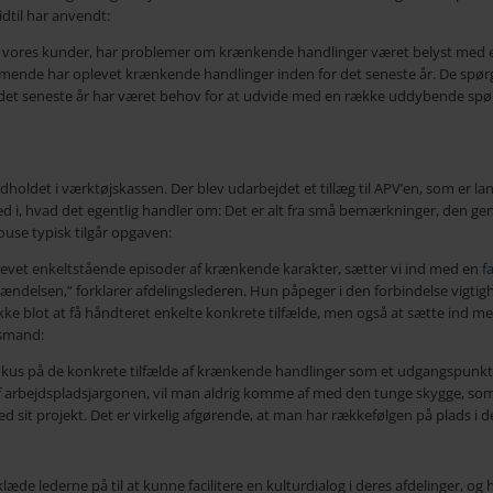
dtil har anvendt:
os vores kunder, har problemer om krænkende handlinger været belyst med e
mmende har oplevet krænkende handlinger inden for det seneste år. De spørg
r det seneste år har været behov for at udvide med en række uddybende spø
oldet i værktøjskassen. Der blev udarbejdet et tillæg til APV’en, som er l
ed i, hvad det egentlig handler om: Det er alt fra små bemærkninger, den gen
use typisk tilgår opgaven:
levet enkeltstående episoder af krænkende karakter, sætter vi ind med en
f
delsen,” forklarer afdelingslederen. Hun påpeger i den forbindelse vigtighe
kke blot at få håndteret enkelte konkrete tilfælde, men også at sætte ind m
esmand:
e fokus på de konkrete tilfælde af krænkende handlinger som et udgangspun
af arbejdspladsjargonen, vil man aldrig komme af med den tunge skygge, som 
d sit projekt. Det er virkelig afgørende, at man har rækkefølgen på plads i
 klæde lederne på til at kunne facilitere en kulturdialog i deres afdelinger, 