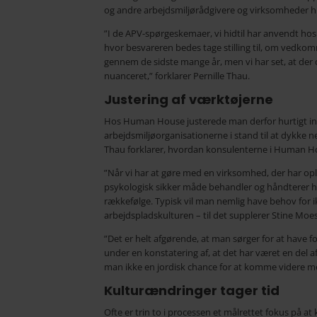
og andre arbejdsmiljørådgivere og virksomheder hi
”I de APV-spørgeskemaer, vi hidtil har anvendt h
hvor besvareren bedes tage stilling til, om vedko
gennem de sidste mange år, men vi har set, at de
nuanceret,” forklarer Pernille Thau.
Justering af værktøjerne
Hos Human House justerede man derfor hurtigt indh
arbejdsmiljøorganisationerne i stand til at dykke n
Thau forklarer, hvordan konsulenterne i Human Ho
”Når vi har at gøre med en virksomhed, der har op
psykologisk sikker måde behandler og håndterer hæn
rækkefølge. Typisk vil man nemlig have behov for i
arbejdspladskulturen – til det supplerer Stine Mo
”Det er helt afgørende, at man sørger for at hav
under en konstatering af, at det har været en del 
man ikke en jordisk chance for at komme videre me
Kulturændringer tager tid
Ofte er trin to i processen et målrettet fokus på at