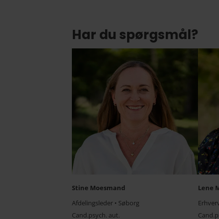
Har du spørgsmål?
Stine Moesmand
Lene M
Afdelingsleder • Søborg
Erhver
Cand.psych. aut.
Cand.ps