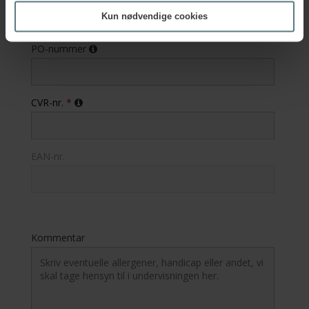
Kun nødvendige cookies
PO-nummer
CVR-nr.
*
EAN-nr.
Kommentar