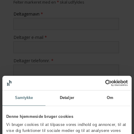
Felter markeret med en
*
skal udfyldes
Deltagernavn
*
Deltager e-mail
*
Deltager telefonnr.
*
Hvad er deltagers rolle i
arbejdsmiljøorganisationen?
Arbejdsmiljørepræsentant
Samtykke
Detaljer
Om
Leder
Anden rolle
Denne hjemmeside bruger cookies
Er deltager og kontaktperson den samme?
*
Vi bruger cookies til at tilpasse vores indhold og annoncer, til at
Ja
vise dig funktioner til sociale medier og til at analysere vores