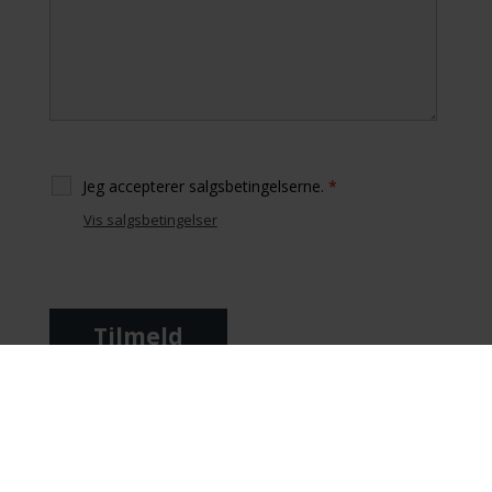
Jeg accepterer salgsbetingelserne.
*
Vis salgsbetingelser