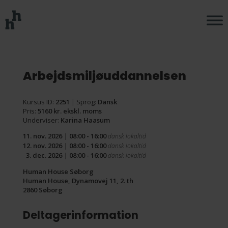
Arbejdsmiljøuddannelsen
Kursus ID:
2251
|
Sprog:
Dansk
Pris:
5160 kr. ekskl. moms
Underviser:
Karina Haasum
11. nov. 2026
|
08:00 - 16:00
dansk lokaltid
12. nov. 2026
|
08:00 - 16:00
dansk lokaltid
3. dec. 2026
|
08:00 - 16:00
dansk lokaltid
Human House Søborg
Human House, Dynamovej 11, 2. th
2860 Søborg
Deltagerinformation