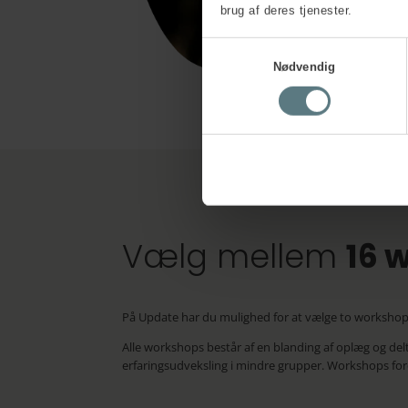
brug af deres tjenester.
Samtykkevalg
Nødvendig
Vælg mellem
16 
På Update har du mulighed for at vælge to worksho
Alle workshops består af en blanding af oplæg og delt
erfaringsudveksling i mindre grupper. Workshops forde