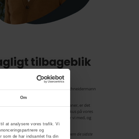
gligt tilbageblik
ermann
te fællessange sætter Nina og Niklas Schneidermann
erdenen.
Om
e og holde hovedet koldt med gode planer, er det
adsen. Gennem talks og sang sætter vi fokus på vores
terer over, hvad vi har lært, hvad tager vi med, og
til at analysere vores trafik. Vi
nnonceringspartnere og
rockbandet Magtens Korridorer og har gennem de sidste
r som de har indsamlet fra din