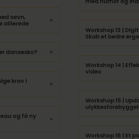
med humor og ind
med søvn,
 allierede
Workshop 13 | Digit
Skab et bedre erg
ler dansesko?
Workshop 14 | Eff
video
ige krav i
Workshop 15 | Upd
ulykkesforebyggel
veau og få ny
Workshop 16 | Et p