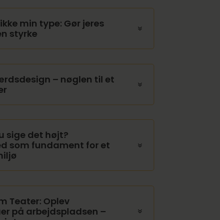
ikke min type: Gør jeres
en styrke
rdsdesign – nøglen til et
er
u sige det højt?
ed som fundament for et
iljø
m Teater: Oplev
r på arbejdspladsen –