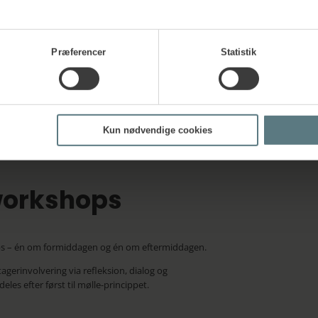
22 år spillet koncerter på festivalscener og i koncertsal
Nina Schneidermann har mange års konsulenterfaring
stresscoach, psykoterapeut MPF, samt som ekstern lek
og organisationsteori.
Præferencer
Statistik
Kun nødvendige cookies
workshops
ps – én om formiddagen og én om eftermiddagen.
agerinvolvering via refleksion, dialog og
les efter først til mølle-princippet.