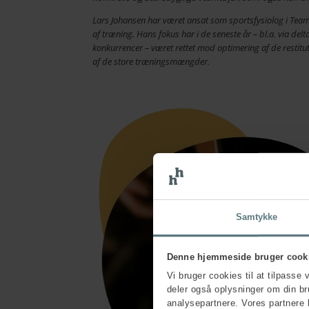
Lars Johansen har været ansat som sportsfysiolog i Tea
af træning. Hans fokus har i de seneste år – bl.a. via delt
konkurrencer – været rettet mod optimering af de restitu
af de store træningsmængder.
Samtykke
Denne hjemmeside bruger cook
Vi bruger cookies til at tilpasse 
deler også oplysninger om din b
analysepartnere. Vores partnere 