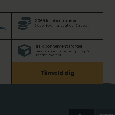
k

2.365 kr. ekskl. moms
Det er ikke muligt at opnå rabat.
and,
HH-abonnementsfordel

Send en medarbejder gratis på
Update hvert år.
Tilmeld dig
08.30
Registre