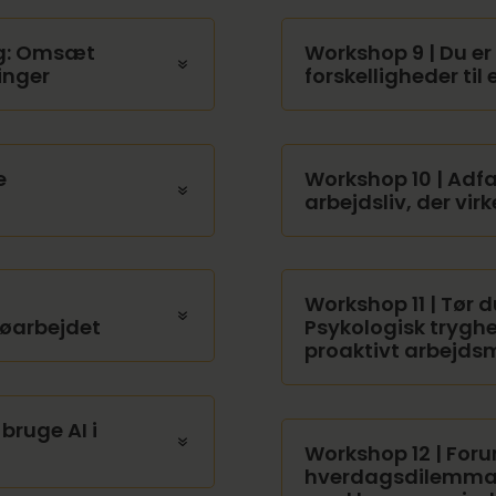
ing: Omsæt
Workshop 9 | Du er 
inger
forskelligheder til 
e
Workshop 10 | Adfæ
arbejdsliv, der virk
Workshop 11 | Tør d
jøarbejdet
Psykologisk trygh
proaktivt arbejdsm
bruge AI i
Workshop 12 | Foru
hverdagsdilemmae