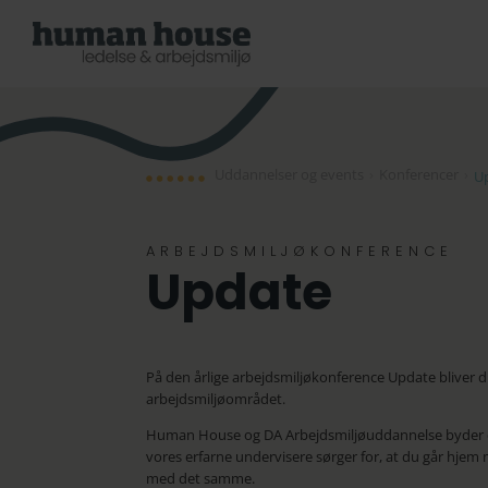
Uddannelser og events
›
Konferencer
›
U
ARBEJDSMILJØKONFERENCE
Update
På den årlige arbejdsmiljøkonference Update bliver 
arbejdsmiljøområdet.
Human House og DA Arbejdsmiljøuddannelse byder d
vores erfarne undervisere sørger for, at du går hjem
med det samme.