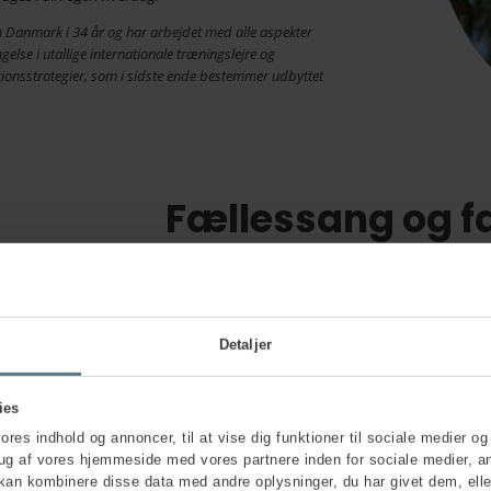
m Danmark i 34 år og har arbejdet med alle aspekter
agelse i utallige internationale træningslejre og
tionsstrategier, som i sidste ende bestemmer udbyttet
Fællessang og fa
v. Nina og Niklas Schneid
Med udgangspunkt i små talks og fire nøje udvalg
temadagens emner i perspektiv til os selv og omv
Detaljer
Selvom vi som mennesker gerne vil være rationell
ikke altid det, der sker – heller ikke på arbejdspl
ies
relationer til hinanden på arbejdspladsen og reflek
hvad det har gjort ved os.
vores indhold og annoncer, til at vise dig funktioner til sociale medier og 
rug af vores hjemmeside med vores partnere inden for sociale medier, a
Niklas Schneidermann er guitarist og sangskriver i 
kan kombinere disse data med andre oplysninger, du har givet dem, elle