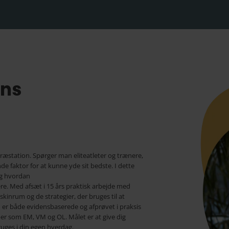
ens
 præstation. Spørger man eliteatleter og trænere,
 faktor for at kunne yde sit bedste. I dette
og hvordan
e. Med afsæt i 15 års praktisk arbejde med
askinrum og de strategier, der bruges til at
 er både evidensbaserede og afprøvet i praksis
er som EM, VM og OL. Målet er at give dig
uges i din egen hverdag.