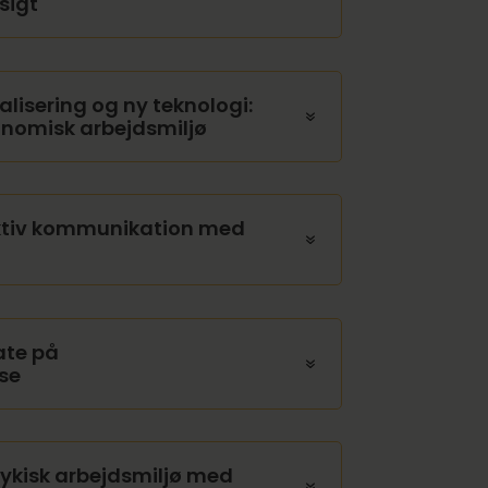
sigt
alisering og ny teknologi:
onomisk arbejdsmiljø
ektiv kommunikation med
ate på
se
sykisk arbejdsmiljø med