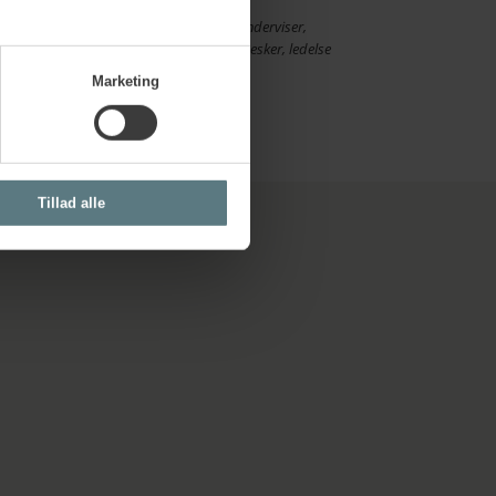
e i hele landet.
 bag sig og arbejder som arbejdsmiljøunderviser,
tor ved CBS, hvor hun underviser i mennesker, ledelse
Marketing
Tillad alle