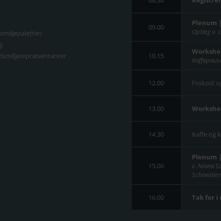
Plenum |
09.00
Oplæg v. L
smiljøpaletten
g
Worksho
jdsmiljørepræsentanter
10.15
Kaffepause
12.00
Frokost o
13.00
Worksho
14.30
Kaffe og 
Plenum | 
15.00
v. Ninna S
Schneiderm
16.00
Tak for i