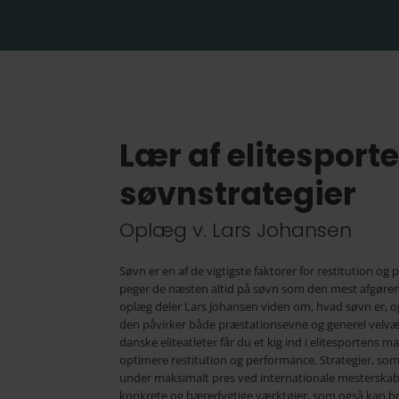
Lær af elitesport
søvnstrategier
Oplæg v. Lars Johansen
Søvn er en af de vigtigste faktorer for restitution og
peger de næsten altid på søvn som den mest afgørende
oplæg deler Lars Johansen viden om, hvad søvn er, 
den påvirker både præstationsevne og generel velvær
danske eliteatleter får du et kig ind i elitesportens m
optimere restitution og performance. Strategier, som
under maksimalt pres ved internationale mesterskab
konkrete og bæredygtige værktøjer, som også kan br