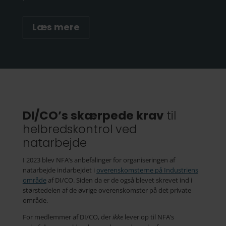
Læs mere
DI/CO’s skærpede krav
til
helbredskontrol ved
natarbejde
I 2023 blev NFA’s anbefalinger for organiseringen af
natarbejde indarbejdet i
overenskomsterne på Industriens
område
af DI/CO. Siden da er de også blevet skrevet ind i
størstedelen af de øvrige overenskomster på det private
område.
For medlemmer af DI/CO, der
ikke
lever op til NFA’s