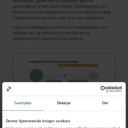
anbefalinger, gælder der nu skærpede regler for
gennemførsel af helbredskontroller. Medarbejdere, som
ikke lever op til de skærpede krav, skal nu tilbydes en årlig
helbredskontrol, og hvert andet år er den obligatorisk.
Følges anbefalingerne fra NFA, skal medarbejderne, som
arbejder nat- og skiftehold, fortsat tilbydes en
helbredskontrol minimum hvert andet år.
Samtykke
Detaljer
Om
Denne hjemmeside bruger cookies