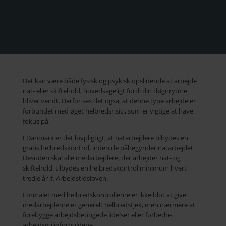
​Det kan være både fysisk og psykisk opslidende at arbejde
nat- eller skiftehold, hovedsageligt fordi din døgnrytme
bliver vendt. Derfor ses det også, at denne type arbejde er
forbundet med øget helbredsrisici, som er vigtige at have
fokus på.
I Danmark er det lovpligtigt, at natarbejdere tilbydes en
gratis helbredskontrol, inden de påbegynder natarbejdet.
Desuden skal alle medarbejdere, der arbejder nat- og
skiftehold, tilbydes en helbredskontrol minimum hvert
tredje år jf. Arbejdstidsloven.
Formålet med helbredskontrollerne er ikke blot at give
medarbejderne et generelt helbredstjek, men nærmere at
forebygge arbejdsbetingede lidelser eller forbedre
arbejdsmiljøforholdene.