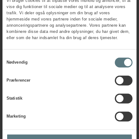
Vi bruger cookies til at tilpasse vores indhold og annoncer, til at
vise dig funktioner til sociale medier og til at analysere vores
trafik. Vi deler også oplysninger om din brug af vores
hjemmeside med vores partnere inden for sociale medier,
annonceringspartnere og analysepartnere. Vores partnere kan
Få en
individuel
kombinere disse data med andre oplysninger, du har givet dem,
helbredskontrol
tilpasset dine
eller som de har indsamlet fra din brug af deres tjenester.
behov
I Human House tilpasser vi helbredskontrollen, så den
Samtykkevalg
Nødvendig
passer til din virksomhed og jeres behov. Alle
helbredskontroller udføres af en erfaren
sundhedskonsulent med opdateret viden om
Præferencer
sammenhængen mellem natarbejde og helbredsproblemer.
Konsulenten arbejder under vores arbejdsmediciners
supervision, og der er mulighed for attestation ved behov.
Statistik
Deltager mere end 20 medarbejdere i helbredskontrollen,
kan der udarbejdes en samlet virksomhedsrapport.
Marketing
Rapporten samler op på medarbejdernes resultater og
kommer med anbefalinger til, hvilke indsatser der med
fordel kan arbejdes videre med for at forbedre den generelle
sundhed og trivsel.