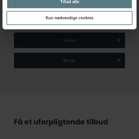
Tillad alle
Kun nødvendige cookies
40 min
50 min
60 min
Få et uforpligtende tilbud