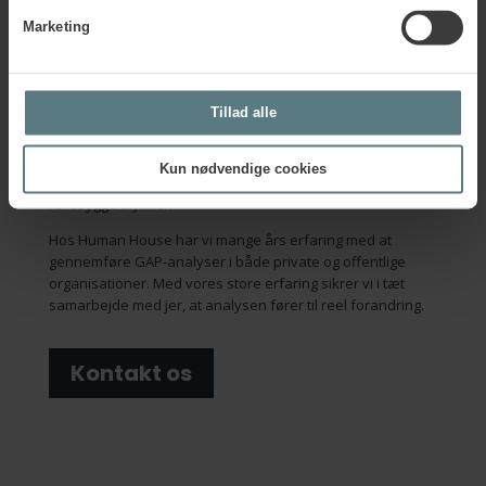
Marketing
Styrk arbejdsmiljøarbejdet
med en GAP-analyse
Tillad alle
Et godt arbejdsmiljø starter med gode intentioner, men
kræver viden, struktur og handling for at rykke noget. Alt
det får din virksomhed med GAP-analysen, fordi den giver
Kun nødvendige cookies
et konkret udgangspunkt for at styrke arbejdsmiljøet og
forebygge ulykker.
Hos Human House har vi mange års erfaring med at
gennemføre GAP-analyser i både private og offentlige
organisationer. Med vores store erfaring sikrer vi i tæt
samarbejde med jer, at analysen fører til reel forandring.
Kontakt os