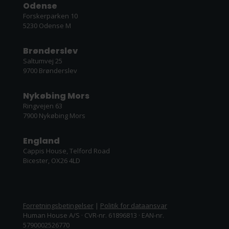
Odense
Forskerparken 10
5230 Odense M
Brønderslev
Saltumvej 25
9700 Brønderslev
Nykøbing Mors
Ringvejen 63
7900 Nykøbing Mors
England
Cappis House, Telford Road
Bicester, OX26 4LD
Forretningsbetingelser
|
Politik for dataansvar
Human House A/S · CVR-nr. 61896813 · EAN-nr.
5790002526770