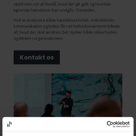
skyld men om at forstå, hvad der gik galt, og hvordan
lignende hændelser kan undgås i fremtiden.
Ved at analysere både hændelsesforløb, instruktioner,
kommunikation og kultur får I et helhedsorienteret billede
af, hvad der skal ændres. Det styrker både sikkerheden
og tilliden i organisationen.
Kontakt os