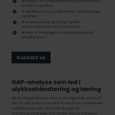
At vurdere, om arbejdsmiljøledelsessystemet lever
op til krav og praksis
At identificere risici og sårbarheder i arbejdsgange
og adfærd
At evaluere læring og opfølgning efter
arbejdsulykker og nærved-hændelser
At sikre, at forebyggelse er en integreret del af
arbejdskulturen.
Kontakt os
GAP-analyse som led i
ulykkeshåndtering og læring
Når en arbejdsulykke er sket, er det afgørende at lære af
den. En GAP-analyse kan være en del af den systematiske
opfølgning og bruges til at finde årsager og
forbedringsmuligheder. Det handler ikke om at placere