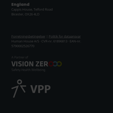
England
Cappis House, Telford Road
Bicester, OX26 4LD
Forretningsbetingelser
|
Politik for dataansvar
Human House A/S · CVR-nr. 61896813 · EAN-nr.
5790002526770