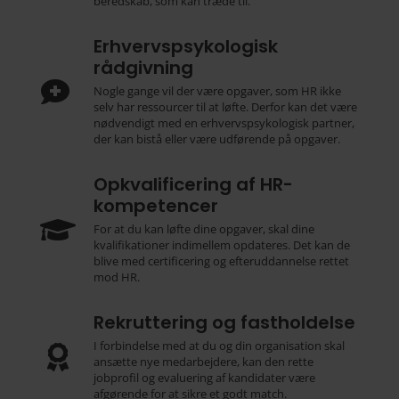
beredskab, som kan træde til.
Erhvervspsykologisk
rådgivning

Nogle gange vil der være opgaver, som HR ikke
selv har ressourcer til at løfte. Derfor kan det være
nødvendigt med en erhvervspsykologisk partner,
der kan bistå eller være udførende på opgaver.
Opkvalificering af HR-
kompetencer

For at du kan løfte dine opgaver, skal dine
kvalifikationer indimellem opdateres. Det kan de
blive med certificering og efteruddannelse rettet
mod HR.
Rekruttering og fastholdelse
I forbindelse med at du og din organisation skal

ansætte nye medarbejdere, kan den rette
jobprofil og evaluering af kandidater være
afgørende for at sikre et godt match.