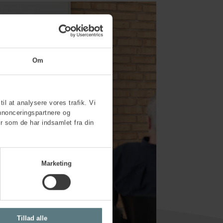
Om
til at analysere vores trafik. Vi
nnonceringspartnere og
r som de har indsamlet fra din
Marketing
Tillad alle