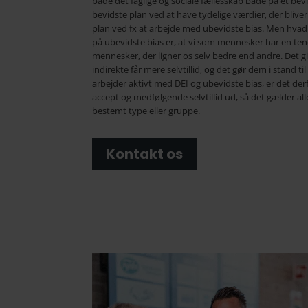
både det faglige og sociale fællesskab både på et bev
bevidste plan ved at have tydelige værdier, der bliver
plan ved fx at arbejde med ubevidste bias. Men hvad
på ubevidste bias er, at vi som mennesker har en ten
mennesker, der ligner os selv bedre end andre. Det gi
indirekte får mere selvtillid, og det gør dem i stand ti
arbejder aktivt med DEI og ubevidste bias, er det de
accept og medfølgende selvtillid ud, så det gælder a
bestemt type eller gruppe.
Kontakt os