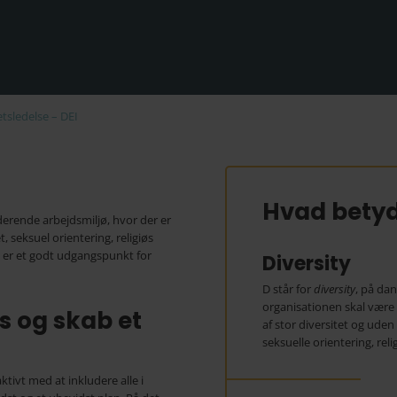
etsledelse – DEI
Hvad betyd
derende arbejdsmiljø, hvor der er
t, seksuel orientering, religiøs
ø er et godt udgangspunkt for
Diversity
D står for
diversity
, på dan
organisationen skal være
 og skab et
af stor diversitet og uden 
seksuelle orientering, rel
tivt med at inkludere alle i