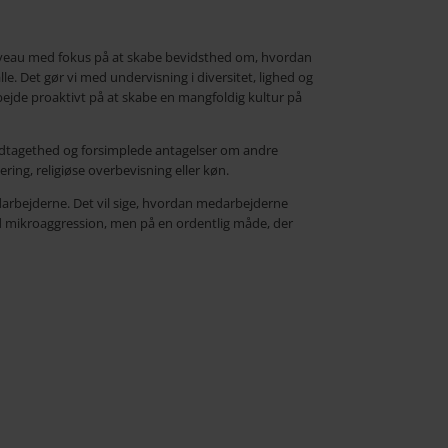
veau med fokus på at skabe bevidsthed om, hvordan
. Det gør vi med undervisning i diversitet, lighed og
rbejde proaktivt på at skabe en mangfoldig kultur på
indtagethed og forsimplede antagelser om andre
ring, religiøse overbevisning eller køn.
darbejderne. Det vil sige, hvordan medarbejderne
med mikroaggression, men på en ordentlig måde, der