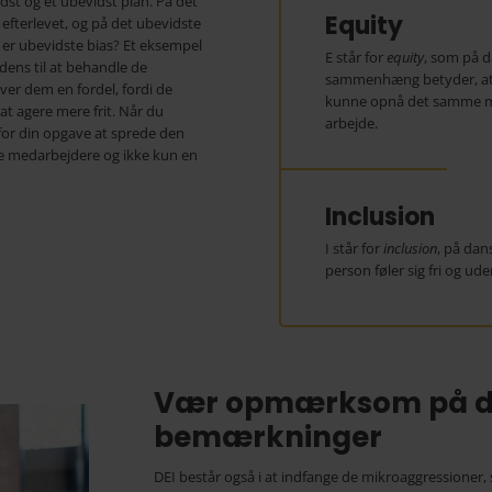
idst og et ubevidst plan. På det
Equity
 efterlevet, og på det ubevidste
 er ubevidste bias? Et eksempel
E står for
equity
, som på d
dens til at behandle de
sammenhæng betyder, at al
ver dem en fordel, fordi de
kunne opnå det samme mål
l at agere mere frit. Når du
arbejde.
rfor din opgave at sprede den
lle medarbejdere og ikke kun en
Inclusion
I står for
inclusion
, på dan
person føler sig fri og ud
Vær opmærksom på da
bemærkninger
DEI består også i at indfange de mikroaggressioner,