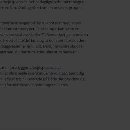
å arbejdspladsen. Det er dagligdagsbemærkninger,
ere en forudindtagethed om en bestemt gruppe
har overbevisninger om køn i kontekst med enten
 eller kønsstereotyper. Et eksempel kan være en
et, så hvem skal lave kaffen?”. Bemærkninger som den
s (i dette tilfælde) køn, og at det subtilt ekskluderer
ggressioner er tilladt. Derfor er første skridt i
gethed, du har som leder, eller som hersker i
lturen forebygger arbejdspladsen, at
l at blive reelle
krænkende handlinger
. Samtidig
alle føler sig inkluderede på både det bevidste og
uden forudindtagede holdninger til deres