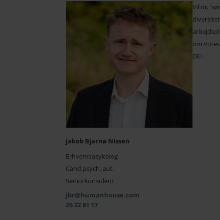
Vil du h
diversite
arbejdsp
om vores 
DEI.
Jakob Bjarnø Nissen
Erhvervspsykolog
Cand.psych. aut.
Seniorkonsulent
jbr@humanhouse.com
26 22 81 17