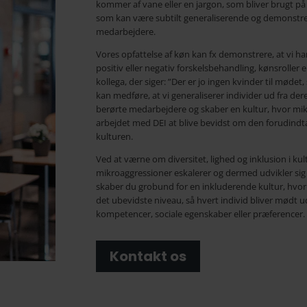
kommer af vane eller en jargon, som bliver brugt p
som kan være subtilt generaliserende og demonstr
medarbejdere.
Vores opfattelse af køn kan fx demonstrere, at vi 
positiv eller negativ forskelsbehandling, kønsroller
kollega, der siger: ”Der er jo ingen kvinder til mød
kan medføre, at vi generaliserer individer ud fra dere
berørte medarbejdere og skaber en kultur, hvor mikroa
arbejdet med DEI at blive bevidst om den forudindta
kulturen.
Ved at værne om diversitet, lighed og inklusion i ku
mikroaggressioner eskalerer og dermed udvikler sig ti
skaber du grobund for en inkluderende kultur, hvor 
det ubevidste niveau, så hvert individ bliver mødt 
kompetencer, sociale egenskaber eller præferencer.
Kontakt os