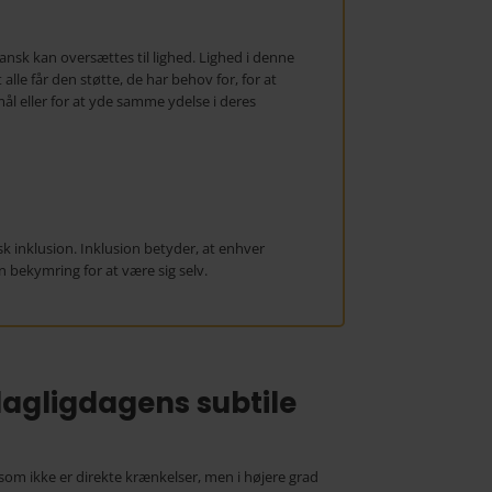
ansk kan oversættes til lighed. Lighed i denne
le får den støtte, de har behov for, for at
 eller for at yde samme ydelse i deres
sk inklusion. Inklusion betyder, at enhver
en bekymring for at være sig selv.
gligdagens subtile
 som ikke er direkte krænkelser, men i højere grad