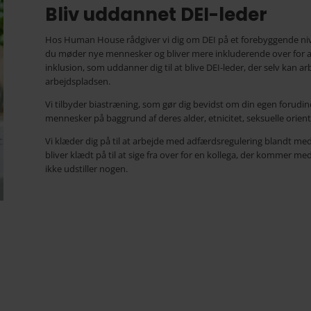
Bliv uddannet DEI-leder
Hos Human House rådgiver vi dig om DEI på et forebyggende ni
du møder nye mennesker og bliver mere inkluderende over for alle
inklusion, som uddanner dig til at blive DEI-leder, der selv kan a
arbejdspladsen.
Vi tilbyder biastræning, som gør dig bevidst om din egen forud
mennesker på baggrund af deres alder, etnicitet, seksuelle oriente
Vi klæder dig på til at arbejde med adfærdsregulering blandt me
bliver klædt på til at sige fra over for en kollega, der kommer 
ikke udstiller nogen.