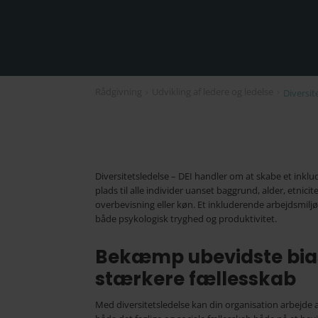
Rådgivning
›
Udvikling af ledere og ledelse
›
Diversit
Diversitetsledelse – DEI handler om at skabe et inklu
plads til alle individer uanset baggrund, alder, etnicite
overbevisning eller køn. Et inkluderende arbejdsmilj
både psykologisk tryghed og produktivitet.
Bekæmp ubevidste bias
stærkere fællesskab
Med diversitetsledelse kan din organisation arbejde ak