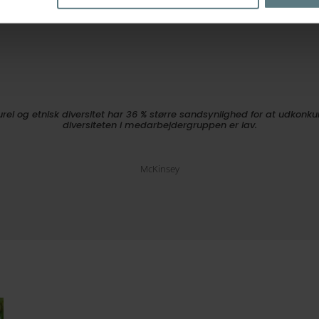
rel og etnisk diversitet har 36 % større sandsynlighed for at udkonku
diversiteten i medarbejdergruppen er lav.
McKinsey