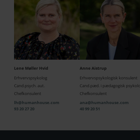
Lene Møller Hvid
Anne Aistrup
Erhvervspsykolog
Erhvervspsykologisk konsulent
Cand.psych. aut.
Cand.pæd. i pædagogisk psykolo
Chefkonsulent
Chefkonsulent
lh@humanhouse.com
ana@humanhouse.com
93 20 27 20
40 99 20 51
Kontakt
70 10 90 80
mail@humanhouse.com