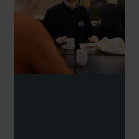
Få forståelse for andres
personlighed og
arbejdsmønstre og
undgå konflikter
MBTI® – Myers-Briggs Type Indicator – er