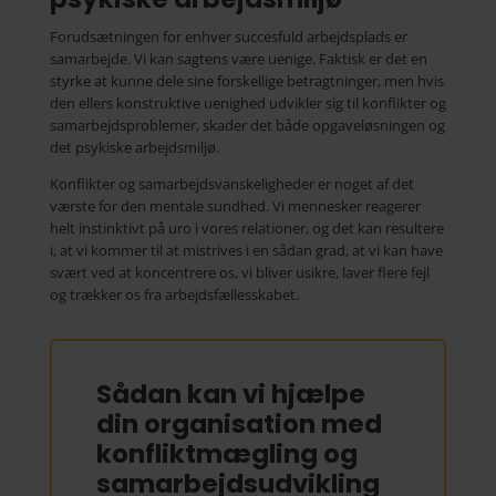
Forudsætningen for enhver succesfuld arbejdsplads er
samarbejde. Vi kan sagtens være uenige. Faktisk er det en
styrke at kunne dele sine forskellige betragtninger, men hvis
den ellers konstruktive uenighed udvikler sig til konflikter og
samarbejdsproblemer, skader det både opgaveløsningen og
det psykiske arbejdsmiljø.
Konflikter og samarbejdsvanskeligheder er noget af det
værste for den mentale sundhed. Vi mennesker reagerer
helt instinktivt på uro i vores relationer, og det kan resultere
i, at vi kommer til at mistrives i en sådan grad, at vi kan have
svært ved at koncentrere os, vi bliver usikre, laver flere fejl
og trækker os fra arbejdsfællesskabet.
Sådan kan vi hjælpe
din organisation med
konflikt­mægling og
samarbejds­udvikling