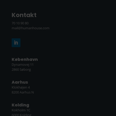
København
Dynamovej 11
2860 Søborg
Aarhus
Klokhøjen 4
8200 Aarhus N
Kolding
Kokholm 1C
6000 Kolding
Holstebro
Nupark 51
7500 Holstebro
Odense