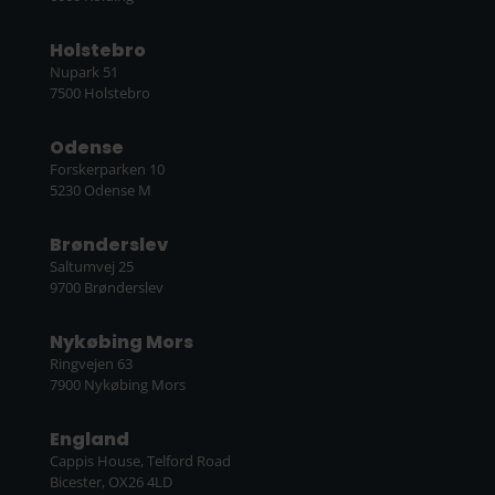
Forskerparken 10
5230 Odense M
Brønderslev
Saltumvej 25
9700 Brønderslev
Nykøbing Mors
Ringvejen 63
7900 Nykøbing Mors
England
Cappis House, Telford Road
Bicester, OX26 4LD
Forretningsbetingelser
|
Politik for dataansvar
Human House A/S · CVR-nr. 61896813 · EAN-nr.
5790002526770