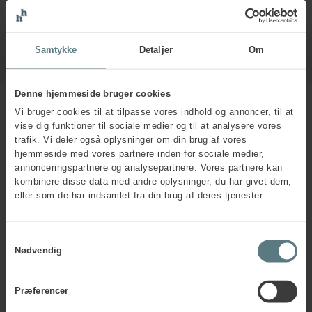
Samtykke
Detaljer
Om
Denne hjemmeside bruger cookies
Vi bruger cookies til at tilpasse vores indhold og annoncer, til at
vise dig funktioner til sociale medier og til at analysere vores
trafik. Vi deler også oplysninger om din brug af vores
hjemmeside med vores partnere inden for sociale medier,
annonceringspartnere og analysepartnere. Vores partnere kan
Undgå konflikter og
kombinere disse data med andre oplysninger, du har givet dem,
eller som de har indsamlet fra din brug af deres tjenester.
samarbejdsproblemer med
en sund samarbejds- og
feedbackkultur
Samtykkevalg
Nødvendig
Det bedste værn mod konflikter og samarbejdsproblemer
er etableringen af en stærk samarbejdskultur, hvor
Præferencer
konstruktiv dialog og åbenhed er i højsædet. Som leder bør
du tage initiativ til at drøfte med medarbejderne, hvad godt