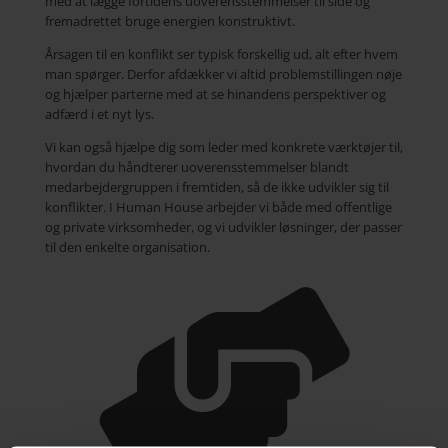
med at lægge fortidens uoverensstemmelser til side og
fremadrettet bruge energien konstruktivt.
Årsagen til en konflikt ser typisk forskellig ud, alt efter hvem
man spørger. Derfor afdækker vi altid problemstillingen nøje
og hjælper parterne med at se hinandens perspektiver og
adfærd i et nyt lys.
Vi kan også hjælpe dig som leder med konkrete værktøjer til,
hvordan du håndterer uoverensstemmelser blandt
medarbejdergruppen i fremtiden, så de ikke udvikler sig til
konflikter. I Human House arbejder vi både med offentlige
og private virksomheder, og vi udvikler løsninger, der passer
til den enkelte organisation.
