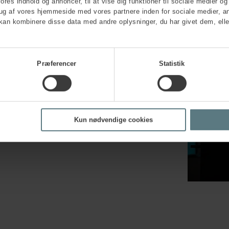
vores indhold og annoncer, til at vise dig funktioner til sociale medier og 
rug af vores hjemmeside med vores partnere inden for sociale medier, a
kan kombinere disse data med andre oplysninger, du har givet dem, elle
yr på maskinsikkerhed
d?
Præferencer
Statistik
g og sikker opstilling af maskiner. Når vi
ksomhed, ser vi også på de ergonomiske forhold.
er der risiko for ensidigt gentaget arbejde? Gennem
signet på din arbejdsplads, kan vi se, om der er
Kun nødvendige cookies