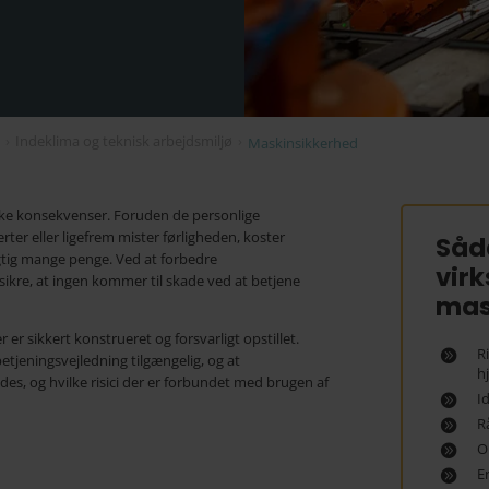
g
›
Indeklima og teknisk arbejdsmiljø
›
Maskinsikkerhed
ke konsekvenser. Foruden de personlige
er eller ligefrem mister førligheden, koster
Såd
gtig mange penge. Ved at forbedre
vir
kre, at ingen kommer til skade ved at betjene
mas
r er sikkert konstrueret og forsvarligt opstillet.
R
betjeningsvejledning tilgængelig, og at
h
s, og hvilke risici der er forbundet med brugen af
I
R
O
E