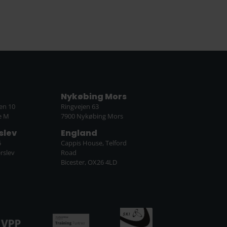
Nykøbing Mors
en 10
Ringvejen 63
e M
7900 Nykøbing Mors
slev
England
5
Cappis House, Telford
rslev
Road
Bicester, OX26 4LD