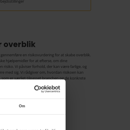
rbejdsstillinger
 overblik
gennemføre en risikovurdering for at skabe overblik.
e hjælpemidler for at efterse, om dine
isiko. Vi påviser forhold, der kan være farlige, og
øre med sig. Vi rådgiver om, hvordan risikoen kan
 som er særligt tilpasset branchen og de konkrete
Om