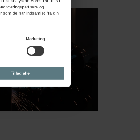
til at analysere vores trafik. Vi
nnonceringspartnere og
r som de har indsamlet fra din
Marketing
Tillad alle