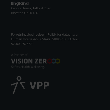
England
Cappis House, Telford Road
Bicester, OX26 4LD
Forretningsbetingelser
|
Politik for dataansvar
Human House A/S · CVR-nr. 61896813 · EAN-nr.
5790002526770