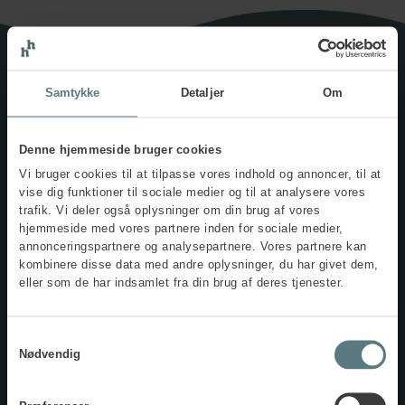
Samtykke
Detaljer
Om
IOSH Wellbeing-
Denne hjemmeside bruger cookies
uddannelse
Vi bruger cookies til at tilpasse vores indhold og annoncer, til at
vise dig funktioner til sociale medier og til at analysere vores
trafik. Vi deler også oplysninger om din brug af vores
Vil du skabe et sundt arbejdsmiljø og fremme trivsel på din
hjemmeside med vores partnere inden for sociale medier,
arbejdsplads?
annonceringspartnere og analysepartnere. Vores partnere kan
kombinere disse data med andre oplysninger, du har givet dem,
På IOSH Wellbeing-uddannelsen får du indsigt i, hvordan du
eller som de har indsamlet fra din brug af deres tjenester.
systematisk kan fremme trivsel, ligesom du lærer en række
håndgribelige principper, du kan anvende i aktuelle
hverdagssituationer.
Samtykkevalg
Nødvendig
Læs mere og tilmeld dig nu