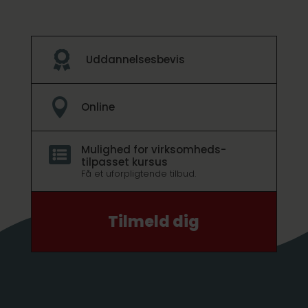

Uddannelsesbevis

Online
Mulighed for virksomheds­

tilpasset kursus
Få et uforpligtende tilbud.
Tilmeld dig