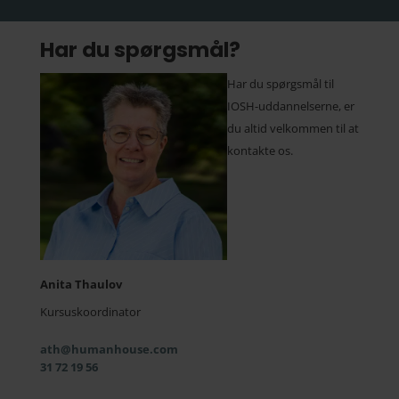
Har du spørgsmål?
Har du spørgsmål til
IOSH-uddannelserne, er
du altid velkommen til at
kontakte os.
Anita Thaulov
Kursuskoordinator
ath@humanhouse.com
31 72 19 56