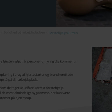
g
›
Sundhed på arbejdspladsen
›
Førstehjælpskursus
yde førstehjælp, når personer omkring dig kommer til
plæring i brug af hjertestarter og brancherettede
pstå på din arbejdsplads.
som deltager at udføre korrekt førstehjælp,
til de mest almindelige sygdomme, der kan være
mptomer på hjertestop.