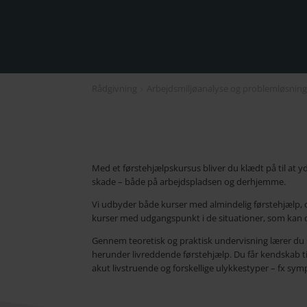
Rådgivning
›
Arbejdsmiljøanalyse og problemløsnin
Med et førstehjælpskursus bliver du klædt på til at 
skade – både på arbejdspladsen og derhjemme.
Vi udbyder både kurser med almindelig førstehjælp, o
kurser med udgangspunkt i de situationer, som kan o
Gennem teoretisk og praktisk undervisning lærer du 
herunder livreddende førstehjælp. Du får kendskab 
akut livstruende og forskellige ulykkestyper – fx sy