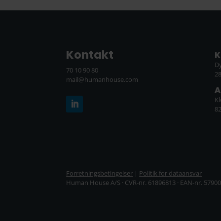
Kontakt
K
D
70 10 90 80
2
mail@humanhouse.com
A
K
8
Forretningsbetingelser
|
Politik for dataansvar
Human House A/S · CVR-nr. 61896813 · EAN-nr. 5790