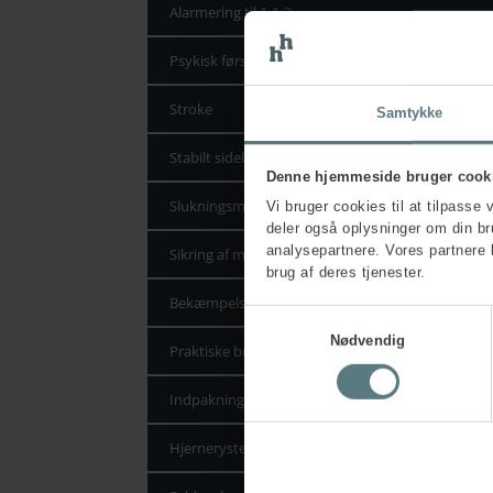
Alarmering til 1-1-2
Psykisk førstehjælp til tilskadekomne
Stroke
Samtykke
Stabilt sideleje
Denne hjemmeside bruger cook
Slukningsmetoder
Vi bruger cookies til at tilpasse 
deler også oplysninger om din b
analysepartnere. Vores partnere 
Sikring af mennesker og bygninger
brug af deres tjenester.
Bekæmpelsesmidler og almindelig forebyggelse
Samtykkevalg
Nødvendig
Praktiske brandslukningsøvelser
Indpakning
Hjernerystelse