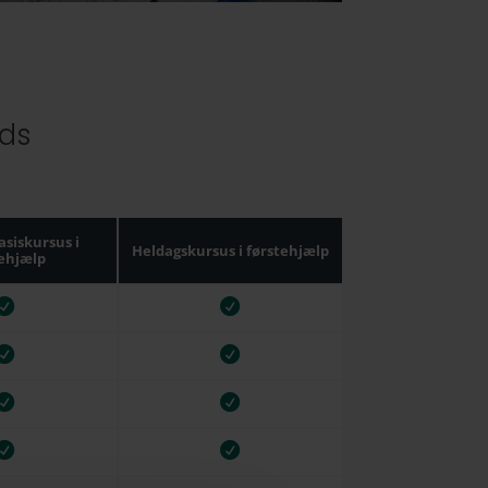
ads
asiskursus i
Heldagskursus i førstehjælp
tehjælp