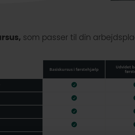
rsus,
som passer til din arbejdspl
Udvidet b
Basiskursus i førstehjælp
førs
r