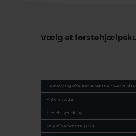
Vælg et førstehjælpsku
Gennemgang af førstehjælpens tre hovedpunkte
A-B-C-metoden
Hjertelungeredning
Brug af hjertestarter (AED)