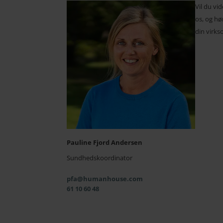
Vil du vi
os, og h
din virk
Pauline Fjord Andersen
Sundhedskoordinator
pfa@humanhouse.com
61 10 60 48