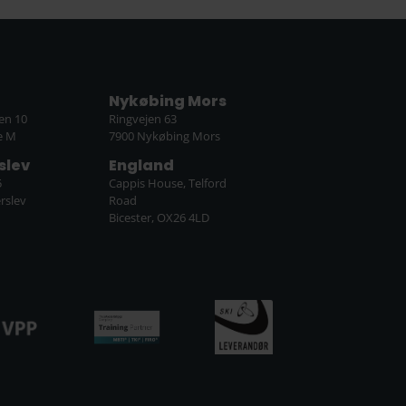
Nykøbing Mors
en 10
Ringvejen 63
e M
7900 Nykøbing Mors
slev
England
5
Cappis House, Telford
rslev
Road
Bicester, OX26 4LD