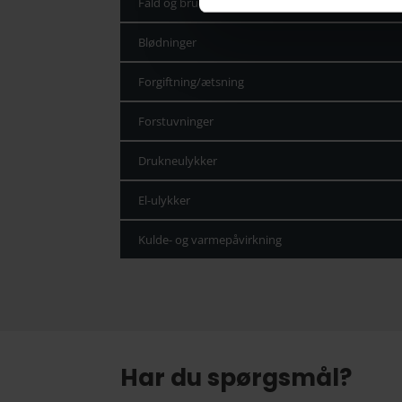
Fald og brud
Blødninger
Forgiftning/ætsning
Forstuvninger
Drukneulykker
El-ulykker
Kulde- og varmepåvirkning
Har du spørgsmål?