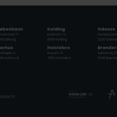
øbenhavn
Kolding
Odense
ynamovej 11
Kokholm 1C
Forskerpark
860 Søborg
6000 Kolding
5230 Odens
arhus
Holstebro
Brønder
lokhøjen 4
Nupark 51
Saltumvej 2
200 Aarhus N
7500 Holstebro
9700 Brønde
002526770