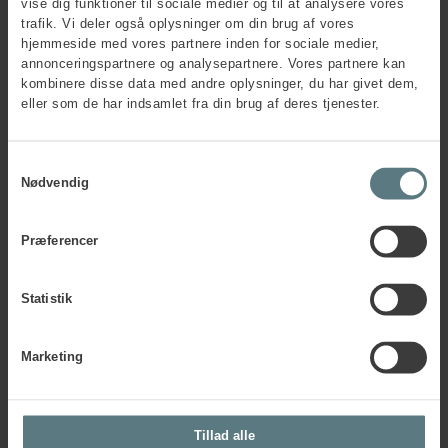
vise dig funktioner til sociale medier og til at analysere vores
Som leder har du et stort ansvar for, at din ledelsesstil
trafik. Vi deler også oplysninger om din brug af vores
understøtter og inddrager sikkerhed, sundhed og trivsel på
hjemmeside med vores partnere inden for sociale medier,
en rentabel måde, så det ikke bliver en omkostning. Det
annonceringspartnere og analysepartnere. Vores partnere kan
gælder både i dine ord og dine handlinger. Du spiller en
kombinere disse data med andre oplysninger, du har givet dem,
meget vigtig rolle i at sikre videndeling inden for sikkerhed,
eller som de har indsamlet fra din brug af deres tjenester.
sundhed og trivsel og i at opmuntre til en proaktiv strategi
på tværs af organisationen.
Samtykkevalg
Nødvendig
Hvad er ledelsens opgaver?
Præferencer
At agere rollemodel for sikkerhed, sundhed
og trivsel
Statistik
At sikre, at der er prioriteret tilstrækkelige
ressourcer (tid, kompetencer og økonomi)
At integrere sikkerhed, sundhed og trivsel i
Marketing
alle forretningsopgaver
At adressere problemer og motivere til
positiv adfærd og vaner
At inddrage sikkerhed, sundhed og trivsel,
Tillad alle