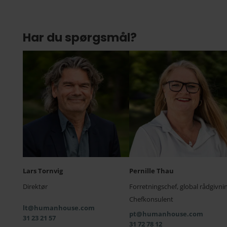
Har du spørgsmål?
Lars Tornvig
Pernille Thau
Direktør
Forretningschef, global rådgivni
Chefkonsulent
lt@humanhouse.com
pt@humanhouse.com
31 23 21 57
31 72 78 12