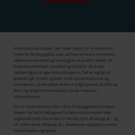
Internationale studier, der måler return on investments
inden for forebyggelse, viser, at hver en krone investeret i
sikkerhed, sundhed og trivsel giver et positivt afkast. At
forbedre sikkerhed, sundhed og trivsel er altså ikke
nødvendigvis at øge omkostningerne. Det er vigtigt, at
ledelsen går forrest og leder med opmærksomhed og
konsekvens, så der bliver skabt et miljø baseret på tillid og
åben og ærlig kommunikation på alle niveauer i
virksomheden.
For at implementere Vision Zero-forebyggelsesstrategien
kræver det aktiv deltagelse fra hele virksomheden eller
organisationen. Successen er nemlig dybt afhængig af – og
vil i sidste ende afhænge af – dedikerede og beslutsomme
medarbejdere og ledere.