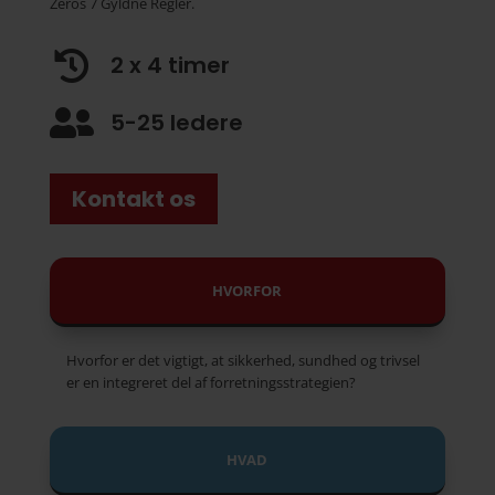
Zeros 7 Gyldne Regler.

2 x 4 timer

5-25 ledere
Kontakt os
HVORFOR
Hvorfor er det vigtigt, at sikkerhed, sundhed og trivsel
er en integreret del af forretningsstrategien?
HVAD