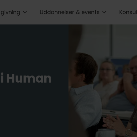
givning
Uddannelser & events
Konsul
e i Human