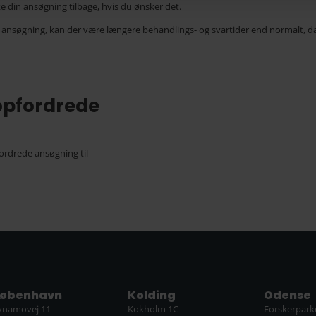
e din ansøgning tilbage, hvis du ønsker det.
ansøgning, kan der være længere behandlings- og svartider end normalt, d
opfordrede
fordrede ansøgning til
øbenhavn
Kolding
Odense
ynamovej 11
Kokholm 1C
Forskerpark