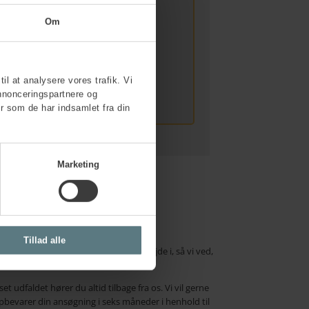
Om
rre kun se denne video, hvis du
rketing-cookies
.
til at analysere vores trafik. Vi
nnonceringspartnere og
r som de har indsamlet fra din
Marketing
Tillad alle
, hvilken landsdel du ønsker at arbejde i, så vi ved,
dfaldet hører du altid tilbage fra os. Vi vil gerne
pbevarer din ansøgning i seks måneder i henhold til