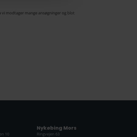
a vi modtager mange ansøgninger og blot
Nykøbing Mors
en 10
Ringvejen 63