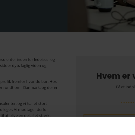
nsulenter inden for ledelses- og
idder dyb, faglig viden og
Hvem er 
 profil, fremfor hvor du bor. Hos
Få et indbl
rer rundt om i Danmark, og der er
sulenter, og vi har et stort
olleger. Vi modtager derfor
il at blive en del af et stærkt
bejdsmiljø.