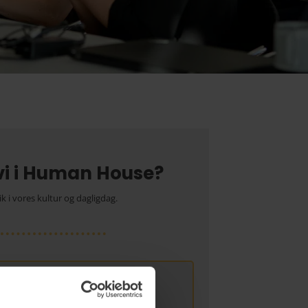
vi i Human House?
ik i vores kultur og dagligdag.