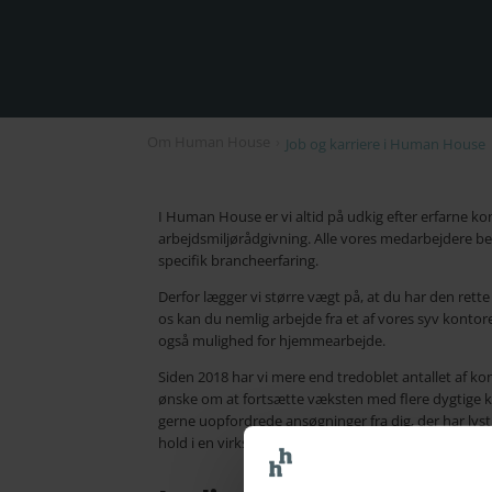
Om Human House
›
Job og karriere i Human House
I Human House er vi altid på udkig efter erfarne ko
arbejdsmiljørådgivning. Alle vores medarbejdere bes
specifik brancheerfaring.
Derfor lægger vi større vægt på, at du har den rette
os kan du nemlig arbejde fra et af vores syv konto
også mulighed for hjemmearbejde.
Siden 2018 har vi mere end tredoblet antallet af kon
ønske om at fortsætte væksten med flere dygtige k
gerne uopfordrede ansøgninger fra dig, der har lyst t
hold i en virksomhed med vækst og med et godt ar