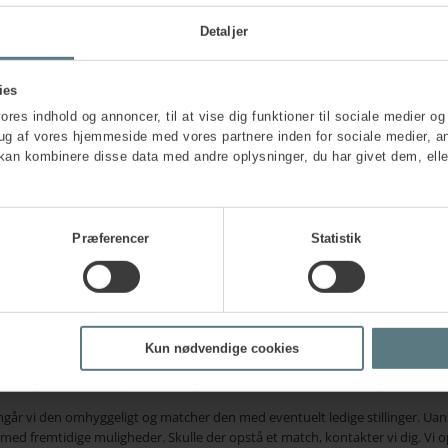
Detaljer
Du kan desvæ
accepterer
ma
ies
r Consultant
ional
vores indhold og annoncer, til at vise dig funktioner til sociale medier og 
orking
rug af vores hjemmeside med vores partnere inden for sociale medier, a
kan kombinere disse data med andre oplysninger, du har givet dem, elle
Præferencer
Statistik
rede ansøgninger
e og engagerede kandidater, der ønsker at blive en del af vores hold.
Kun nødvendige cookies
 arbejds- eller rådgivningsområder du matcher og søger inden for. Angiv også
esuden gerne en kort opsummering af dine mest relevante erfaringer.
 vi den omhyggeligt og matcher den med eventuelt ledige stillinger. Uanset u
d fremtidige muligheder. Skulle der opstå et match, kontakter vi dig. Vi o