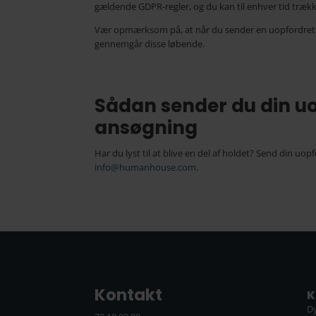
gældende GDPR-regler, og du kan til enhver tid trækk
Vær opmærksom på, at når du sender en uopfordret 
gennemgår disse løbende.
Sådan sender du din u
ansøgning
Har du lyst til at blive en del af holdet? Send din uop
info@humanhouse.com
.
Kontakt
K
D