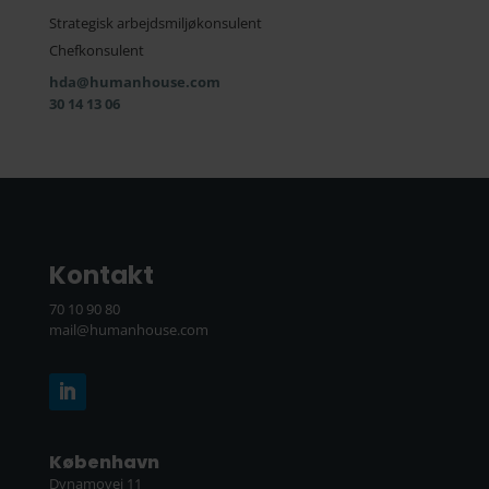
Strategisk arbejdsmiljøkonsulent
Chefkonsulent
hda@humanhouse.com
30 14 13 06
Kontakt
70 10 90 80
mail@humanhouse.com
København
Dynamovej 11