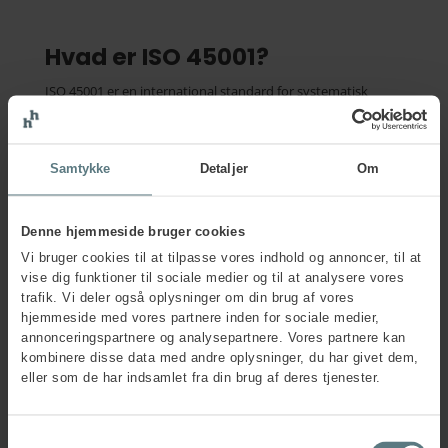
Hvad er ISO 45001?
ISO 45001 er en international standard for systematisk
arbejdsmiljøledelse. Standarden stiller krav til forpligtende
ledelsesengagement, risikostyring og lovmedholdelighed,
roller og ansvar, kompetencer, organisering af
Samtykke
Detaljer
Om
arbejdsmiljøarbejdet, inddragelse af medarbejderne, samt
forbedringsmål for virksomhedens
arbejdsmiljøpræstationer.
Denne hjemmeside bruger cookies
Lever din virksomhed op til ISO 45001 er det muligt at få et
Vi bruger cookies til at tilpasse vores indhold og annoncer, til at
ISO 45001-certifikat, der er anerkendt blandt kunder og
vise dig funktioner til sociale medier og til at analysere vores
samarbejdspartnere i både Danmark og internationalt.
trafik. Vi deler også oplysninger om din brug af vores
hjemmeside med vores partnere inden for sociale medier,
annonceringspartnere og analysepartnere. Vores partnere kan
Kontakt os
kombinere disse data med andre oplysninger, du har givet dem,
eller som de har indsamlet fra din brug af deres tjenester.
Samtykkevalg