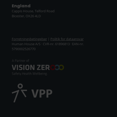
England
Cappis House, Telford Road
Bicester, OX26 4LD
Forretningsbetingelser
|
Politik for dataansvar
Human House A/S · CVR-nr. 61896813 · EAN-nr.
5790002526770