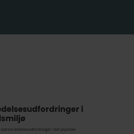
ledelsesudfordringer i
dsmiljø
største ledelsesudfordringer i det psykiske