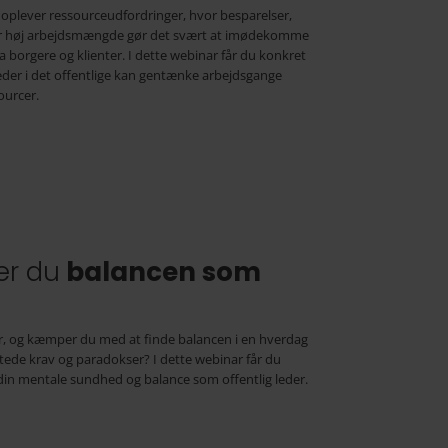
oplever ressourceudfordringer, hvor besparelser,
ler høj arbejdsmængde gør det svært at imødekomme
a borgere og klienter. I dette webinar får du konkret
leder i det offentlige kan gentænke arbejdsgange
ourcer.
er du
balancen som
tor, og kæmper du med at finde balancen i en hverdag
ede krav og paradokser? I dette webinar får du
e din mentale sundhed og balance som offentlig leder.