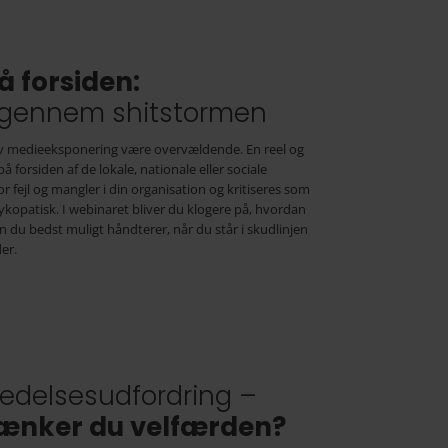
 forsiden:
t gennem shitstormen
iv medieeksponering være overvældende. En reel og
 forsiden af de lokale, nationale eller sociale
r fejl og mangler i din organisation og kritiseres som
kopatisk. I webinaret bliver du klogere på, hvordan
 du bedst muligt håndterer, når du står i skudlinjen
er.
Den offentlige ledelsesudfordring –
ænker du velfærden?