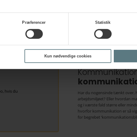
kommer til at sikre dine medarbe
menneskelige kontakt med borger
krævende, men de høje følelsesm
giver dig konkrete værktøjer til
Præferencer
Statistik
systematisk måde.
Kun nødvendige cookies
kommunikation
o, hvis du
Har du nogensinde tænkt over, h
arbejdsmiljøet? Eller hvordan ma
og i værste fald større eller mind
hvorfor kommunikation er så vigti
for begrebet ‘kommunikationsbl