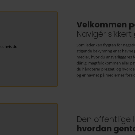
Velkommen på
Navigér sikker
Som leder kan frygten for negat
o, hvis du
stigende bekymring er at havne på
medier, hvor du ansvarliggøres fo
dårlig, magtfuldkommen eller psy
du håndterer presset, og hvordan
og er havnet på mediernes forsid
hvordan gent