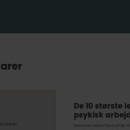
narer
De 10 største 
psykisk arbej
o, hvis du
Webinaret sætter fokus på de 10 