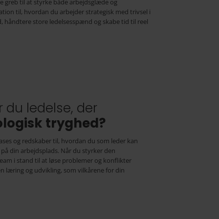
e greb til at styrke både arbejdsglæde og
tion til, hvordan du arbejder strategisk med trivsel i
, håndtere store ledelsesspænd og skabe tid til reel
 du ledelse, der
logisk tryghed?
cases og redskaber til, hvordan du som leder kan
på din arbejdsplads. Når du styrker den
eam i stand til at løse problemer og konflikter
n læring og udvikling, som vilkårene for din