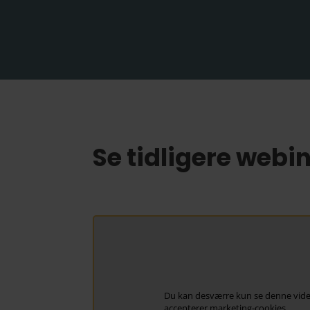
Se tidligere webi
Du kan desværre kun se denne vide
accepterer
marketing-cookies
.