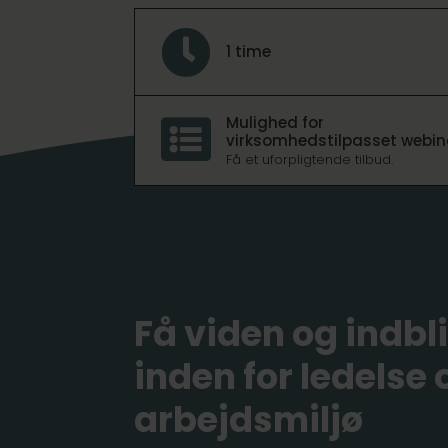

1 time
Mulighed for

virksomhedstilpasset webin
Få et uforpligtende tilbud.
Få viden og indbl
inden for ledelse 
arbejdsmiljø