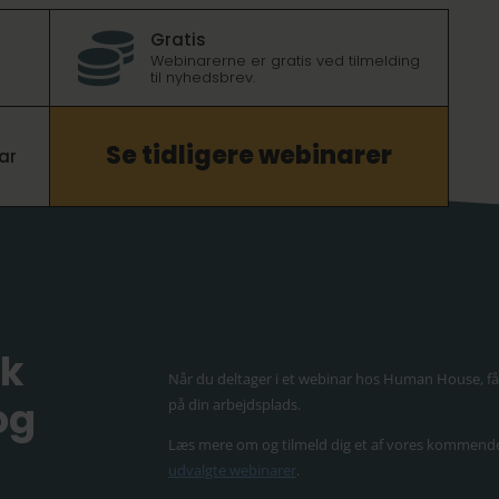
Gratis

Webinarerne er gratis ved tilmelding
til nyhedsbrev.
Se tidligere webinarer
ar
ik
Når du deltager i et webinar hos Human House, få
og
på din arbejdsplads.
Læs mere om og tilmeld dig et af vores kommend
udvalgte webinarer
.