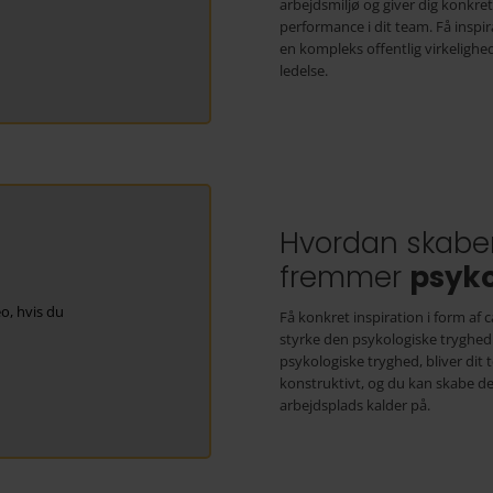
arbejdsmiljø og giver dig konkret
performance i dit team. Få inspira
en kompleks offentlig virkelighed
ledelse.
Hvordan skaber
fremmer
psyko
o, hvis du
Få konkret inspiration i form af 
styrke den psykologiske tryghed 
psykologiske tryghed, bliver dit t
konstruktivt, og du kan skabe de
arbejdsplads kalder på.