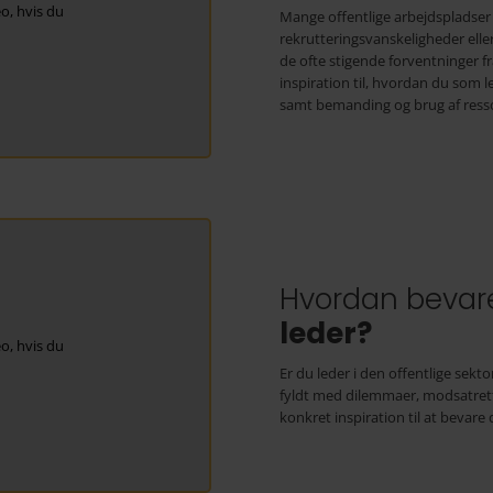
o, hvis du
Mange offentlige arbejdspladser 
rekrutteringsvanskeligheder el
de ofte stigende forventninger fr
inspiration til, hvordan du som 
samt bemanding og brug af ress
Hvordan bevar
leder?
o, hvis du
Er du leder i den offentlige sek
fyldt med dilemmaer, modsatrett
konkret inspiration til at bevar