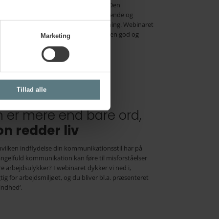
jderes trivsel og langtidsholdbarhed. Den
e, klienter eller kunder er både berigende og
æssige krav kan også være en belastning. Webinaret
 at forebygge og håndtere disse krav på en god og
Marketing
Tillad alle
Kommunikation er mere end bare ord,
 redder liv
vilken indflydelse din kommunikationsstil har på
ngelfuld kommunikation kan føre til misforståelser
re arbejdsulykker? I webinaret dykker vi ned i,
g for arbejdsmiljøet, og du bliver bl.a. præsenteret
indhed‘.