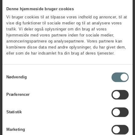
på alle niveauer
Denne hjemmeside bruger cookies
Det tager tid at opbygge en stærk forebyggelseskultur. Som
Vi bruger cookies til at tilpasse vores indhold og annoncer, til at
officiel Vision Zero-partnerorganisation tilbyder vi hos
vise dig funktioner til sociale medier og til at analysere vores
Human House strategisk rådgivning til, hvordan I
trafik. Vi deler også oplysninger om din brug af vores
indarbejder Vision Zero-tankegangen i jeres virksomhed på
hjemmeside med vores partnere inden for sociale medier,
en måde, som samtidig er med til at støtte og udvikle jeres
annonceringspartnere og analysepartnere. Vores partnere kan
dagligdag og jeres overordnede forretningsstrategi.
kombinere disse data med andre oplysninger, du har givet dem,
eller som de har indsamlet fra din brug af deres tjenester.
Rejsen mod Vision Zero er beskrevet i
Vision Zeros 7
Gyldne Regler
, som bygger på vellykkede og håndgribelige
ledelsesmodeller.
Samtykkevalg
Nødvendig
Kontakt os
Præferencer
Statistik
Har du spørgsmål?
Marketing