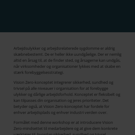
Arbejdsulykker og arbejdsrelaterede sygdomme er aldrig
skæbnebestemt. De er heller ikke uundgåelige. Der er nemlig
altid en årsag til, at de finder sted, og årsagerne kan undgås,
når virksomheder og organisationer lykkes med at skabe en
stærk forebyggelsesstrategi.
Vision Zero-konceptet integrerer sikkerhed, sundhed og
trivsel på alle niveauer i organisation for at forebygge
ulykker og dårlige arbejdsforhold. Konceptet er fleksibelt og
kan tilpasses din organisation og jeres prioriteter. Det
betyder også, at Vision Zero-konceptet har fordele for
enhver arbejdsplads og enhver industri verden over.
Formålet med denne workshop er at introducere Vision
Zero-mindsettet til medarbejdere og at give dem konkrete
værktøjer til, hvordan sikkerhed, sundhed og trivsel