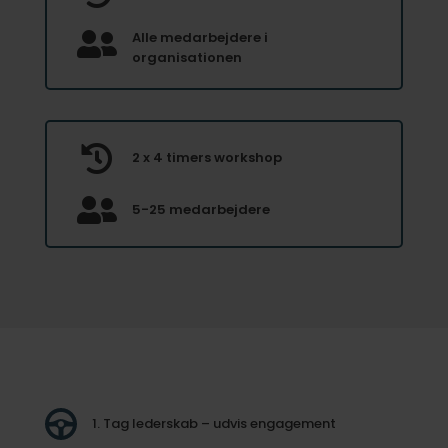

Alle medarbejdere i
organisationen

2 x 4 timers workshop

5-25 medarbejdere
1. Tag lederskab – udvis engagement