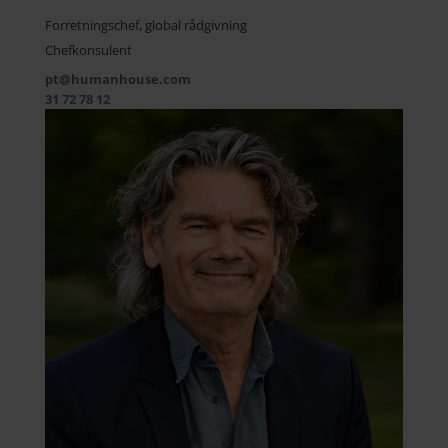
Forretningschef, global rådgivning
Chefkonsulent
pt@humanhouse.com
31 72 78 12