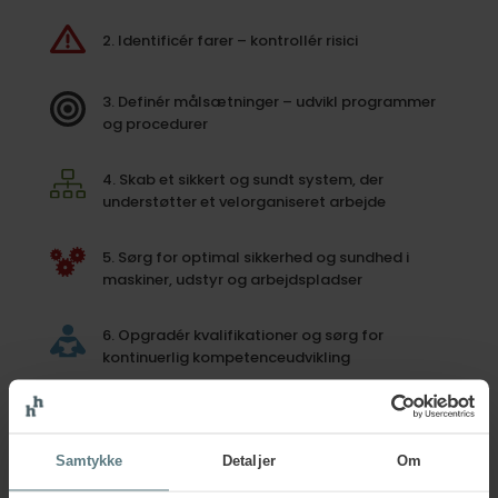
2. Identificér farer – kontrollér risici
3. Definér målsætninger – udvikl programmer
og procedurer
4. Skab et sikkert og sundt system, der
understøtter et velorganiseret arbejde
5. Sørg for optimal sikkerhed og sundhed i
maskiner, udstyr og arbejdspladser
6. Opgradér kvalifikationer og sørg for
kontinuerlig kompetenceudvikling
7. Investér i mennesker og motivér gennem
aktiv deltagelse og involvering
Samtykke
Detaljer
Om
Sundhed, sikkerhed og trivsel