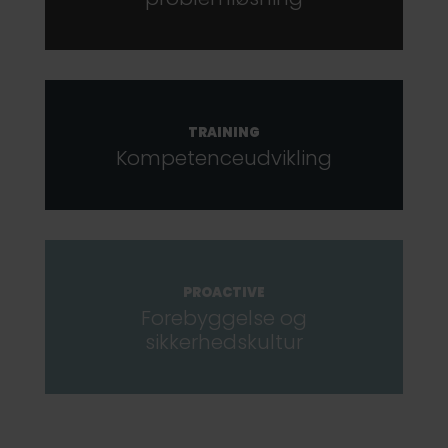
TRAINING
Kompetence­udvikling
PROACTIVE
Forebyggelse og
sikkerhedskultur