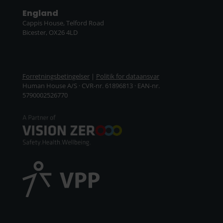
England
Cappis House, Telford Road
Bicester, OX26 4LD
Forretningsbetingelser
|
Politik for dataansvar
Human House A/S · CVR-nr. 61896813 · EAN-nr.
5790002526770