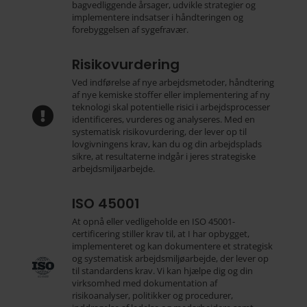
bagvedliggende årsager, udvikle strategier og
implementere indsatser i håndteringen og
forebyggelsen af sygefravær.
Risikovurdering
Ved indførelse af nye arbejdsmetoder, håndtering
af nye kemiske stoffer eller implementering af ny
teknologi skal potentielle risici i arbejdsprocesser

identificeres, vurderes og analyseres. Med en
systematisk risikovurdering, der lever op til
lovgivningens krav, kan du og din arbejdsplads
sikre, at resultaterne indgår i jeres strategiske
arbejdsmiljøarbejde.
ISO 45001
At opnå eller vedligeholde en ISO 45001-
certificering stiller krav til, at I har opbygget,
implementeret og kan dokumentere et strategisk
og systematisk arbejdsmiljøarbejde, der lever op
til standardens krav. Vi kan hjælpe dig og din
virksomhed med dokumentation af
risikoanalyser, politikker og procedurer,