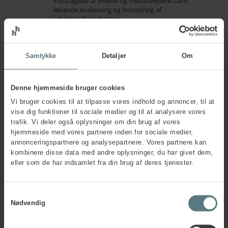
inddragelse af ledelse og medarbejdere samt
løbende evaluering og forbedring af
arbejdsmiljøindsatsen.
I vores rådgivning
lægger vi
Samtykke
Detaljer
Om
vægt på
Denne hjemmeside bruger cookies
Forståelse for forretning og
branche
Vi bruger cookies til at tilpasse vores indhold og annoncer, til at

vise dig funktioner til sociale medier og til at analysere vores
Forståelse for jeres forretning og branche og den
trafik. Vi deler også oplysninger om din brug af vores
specifikke situation, I står i, er et afgørende afsæt
hjemmeside med vores partnere inden for sociale medier,
for vores arbejdsmiljørådgivning.
annonceringspartnere og analysepartnere. Vores partnere kan
kombinere disse data med andre oplysninger, du har givet dem,
Nyeste viden og praksis
eller som de har indsamlet fra din brug af deres tjenester.
Som autoriseret arbejdsmiljørådgiver er det

vigtigt for os, at vi altid er opdaterede på den
nyeste viden og teori inden for vores fag, og
Samtykkevalg
hvordan den anvendes i praksis.
Nødvendig