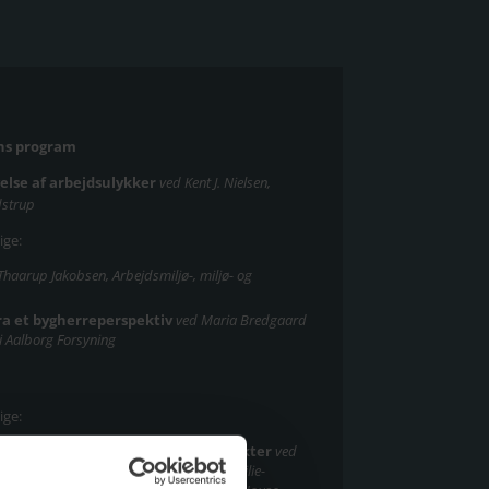
ens program
else af arbejdsulykker
ved Kent J. Nielsen,
dstrup
ige:
Thaarup Jakobsen, Arbejdsmiljø-, miljø- og
ra et bygherreperspektiv
ved Maria Bredgaard
i Aalborg Forsyning
ige:
offer og asbest i danske byggeprojekter
ved
ent og civilingeniør, Human House og Emilie-