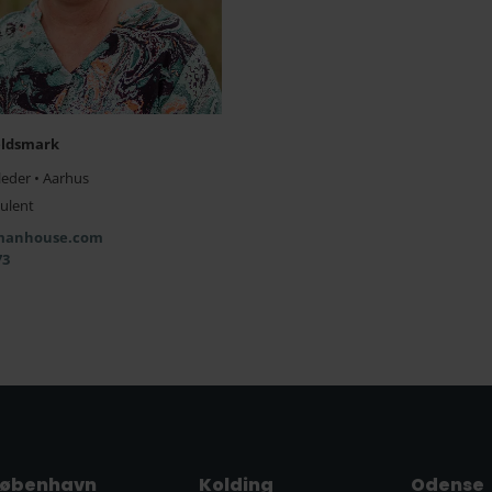
eldsmark
leder • Aarhus
ulent
manhouse.com
73
øbenhavn
Kolding
Odense