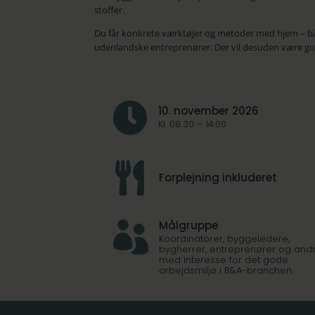
stoffer.
Du får konkrete værktøjer og metoder med hjem – bå
udenlandske entreprenører. Der vil desuden være go

10. november 2026
Kl. 08.30 – 14.00

Forplejning inkluderet
Målgruppe

Koordinatorer, byggeledere,
bygherrer, entreprenører og and
med interesse for det gode
arbejdsmiljø i B&A-branchen.