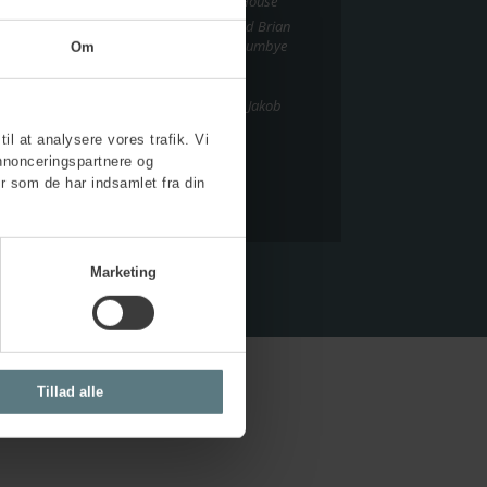
smiljøkonsulent og miljøteknolog, Human House
nører en god opstart i Danmark?
ved Brian
smiljøkonsulent, Human House og Martin Lumbye
Om
konsulent, Human House
dfærd i bygge- og anlægsbranchen
ved Jakob
til at analysere vores trafik. Vi
nnonceringspartnere og
r som de har indsamlet fra din
Marketing
Tillad alle