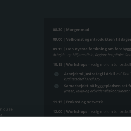
08.30 | Morgenmad
09.00 | Velkomst og introduktion til dag
09.15 | Den nyeste forskning om forebygg
Arbejds- og Miljømedicin, Regionshospitalet Gø
10.15 | Workshops
– vælg mellem to forskell
Arbejdsmiljøstrategi i Arkil
ved Tina 
kvalitetschef i Arkil A/S
Samarbejdet på byggepladsen set f
Jensen, Miljø-og arbejdsmiljøkoordinator 
11.15 | Frokost og netværk
n du se
12.00 | Workshops
– vælg mellem to forskell
te
ranchen.
Sådan håndterer du miljøfarlige st
Jette Knudsen, teknisk arbejdsmiljøkonsul