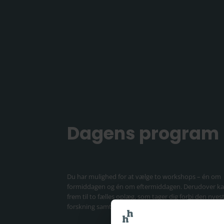
Dagens program
Du har mulighed for at vælge to workshops – én om
formiddagen og én om eftermiddagen. Derudover ka
frem til to fælles oplæg, som tager dig forbi den nyes
forskning samt vaner og adfærd i bygge- og anlægsb