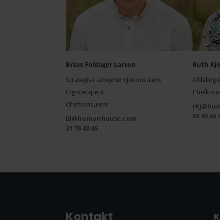
Brian Foldager Larsen
Ruth Kj
Strategisk arbejdsmiljøkonsulent
Afdelings
Ergoterapeut
Chefkons
Chefkonsulent
rkj@hu
93 40 46 
bl@humanhouse.com
31 79 48 45
Kontakt
K