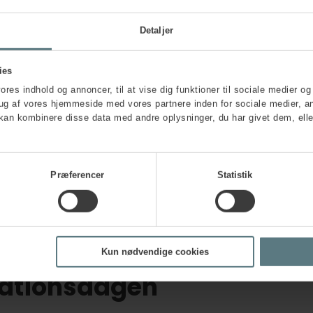
Matilde Tiku Lybecker, strategisk arbejd
Hvordan får udenlandske entrepre
Foldager Larsen, koordinator og arbejd
Detaljer
Brommann, koordinator og arbejdsmiljø
13.00 | ”Sådan gør vi altid” – vaner og a
ies
Bjarnø Nissen, erhvervspsykolog, Human House
vores indhold og annoncer, til at vise dig funktioner til sociale medier og 
rug af vores hjemmeside med vores partnere inden for sociale medier, a
13.45 | Afrunding
kan kombinere disse data med andre oplysninger, du har givet dem, elle
14.00 | Tak for i dag
Præferencer
Statistik
Kun nødvendige cookies
irationsdagen