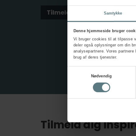
Tilmeld dig
Samtykke
Denne hjemmeside bruger cook
Vi bruger cookies til at tilpasse 
deler også oplysninger om din b
analysepartnere. Vores partnere 
brug af deres tjenester.
Samtykkevalg
Nødvendig
Tilmeld dig insp