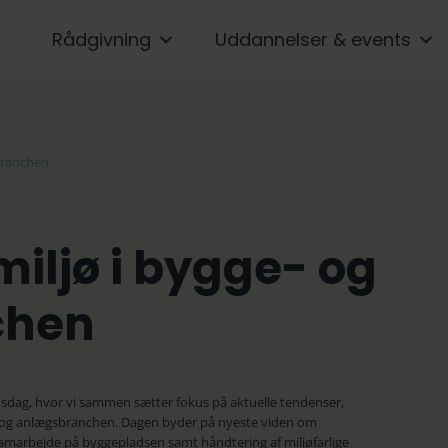
Rådgivning
Uddannelser & events
-branchen
iljø i bygge- og
chen
sdag, hvor vi sammen sætter fokus på aktuelle tendenser,
e- og anlægsbranchen. Dagen byder på nyeste viden om
 samarbejde på byggepladsen samt håndtering af miljøfarlige