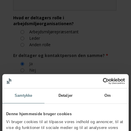
Hvad er deltagers rolle i
arbejdsmiljøorganisationen?
Arbejdsmiljørepræsentant
Leder
Anden rolle
Er deltager og kontaktperson den samme?
*
Ja
Nej
Firmainformation
Samtykke
Detaljer
Om
Firmanavn
*
Denne hjemmeside bruger cookies
Vi bruger cookies til at tilpasse vores indhold og annoncer, til at
Firmaadresse
*
vise dig funktioner til sociale medier og til at analysere vores