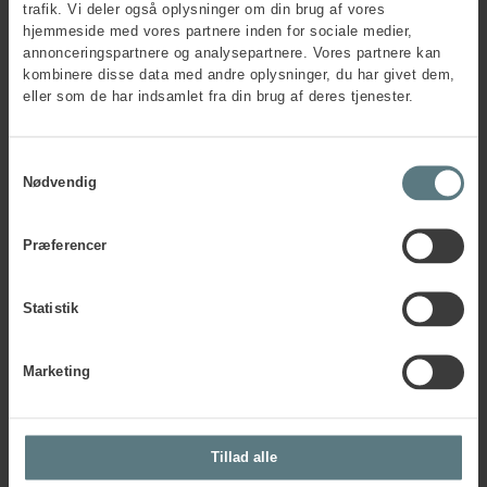
trafik. Vi deler også oplysninger om din brug af vores
hjemmeside med vores partnere inden for sociale medier,
annonceringspartnere og analysepartnere. Vores partnere kan
Postnummer
*
kombinere disse data med andre oplysninger, du har givet dem,
eller som de har indsamlet fra din brug af deres tjenester.
By
*
Samtykkevalg
Nødvendig
Faktura e-mail
*
Præferencer
Statistik
PO-nummer
Marketing
CVR-nr.
*
Tillad alle