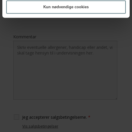
EAN-nr.
Kun nødvendige cookies
Kommentar
Jeg accepterer salgsbetingelserne.
*
Vis salgsbetingelser