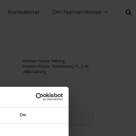
Konsulenter
Om Human House
Human House Søborg
Human House, Dynamovej 11, 2. th
2860 Søborg
Om
ger telefonnr.
*