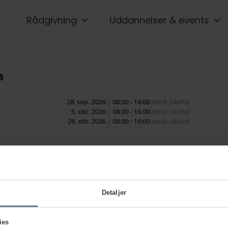
Rådgivning
Uddannelser & events
n
28. sep. 2026
|
08:00 - 16:00
dansk lokaltid
5. okt. 2026
|
08:00 - 16:00
dansk lokaltid
26. okt. 2026
|
08:00 - 16:00
dansk lokaltid
Detaljer
ies
Delta