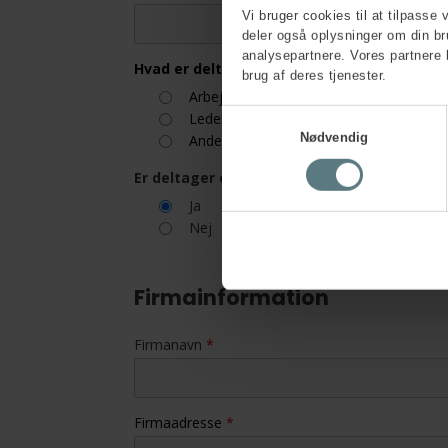
Vi bruger cookies til at tilpasse 
deler også oplysninger om din b
analysepartnere. Vores partnere 
Hvad er deltagers rolle i arbejdsmiljøorgan
brug af deres tjenester.
Arbejdsmiljørepræsentant
Samtykkevalg
Leder
Nødvendig
Anden rolle
Er deltager og kontaktperson den samme
Ja
Nej
Firmainformation
Firmanavn
*
Firmaadresse
*