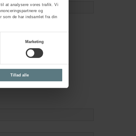
til at analysere vores trafik. Vi
nnonceringspartnere og
r som de har indsamlet fra din
Marketing
Tillad alle