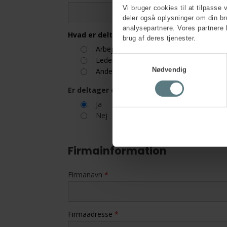
Vi bruger cookies til at tilpasse 
deler også oplysninger om din b
analysepartnere. Vores partnere 
Hvad er deltagers rolle i arbejdsmiljøorgan
brug af deres tjenester.
Arbejdsmiljørepræsentant
Samtykkevalg
Leder
Nødvendig
Anden rolle
Er deltager og kontaktperson den samme
Ja
Nej
Firmainformation
Firmanavn
*
Firmaadresse
*