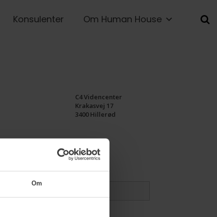
Konsulenter
Om Human House
C4 Videncenter
Krakasvej 17
3400 Hillerød
Om
ger telefonnr.
*