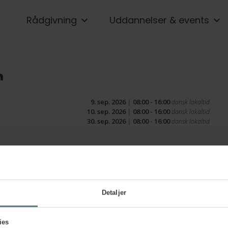
Rådgivning
Uddannelser & events
n
9. sep. 2026
|
08:00 - 16:00
dansk lokaltid
10. sep. 2026
|
08:00 - 16:00
dansk lokaltid
30. sep. 2026
|
08:00 - 16:00
dansk lokaltid
Detaljer
ies
Delta