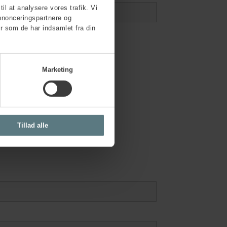
til at analysere vores trafik. Vi
nnonceringspartnere og
r som de har indsamlet fra din
Marketing
Tillad alle