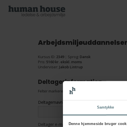
Arbejdsmiljøuddannelse
Kursus ID:
2349
|
Sprog:
Dansk
Pris:
5160 kr. ekskl. moms
Underviser:
Jakob Lintrup
Deltagerinformation
Felter markeret med en
*
skal udfyldes
Deltagernavn
*
Samtykke
Denne hjemmeside bruger cook
Deltager e-mail
*