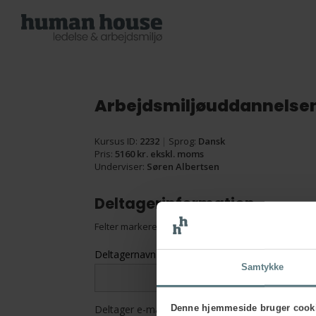
Arbejdsmiljøuddannelse
Kursus ID:
2232
|
Sprog:
Dansk
Pris:
5160 kr. ekskl. moms
Underviser:
Søren Albertsen
Deltagerinformation
Felter markeret med en
*
skal udfyldes
Deltagernavn
*
Samtykke
Denne hjemmeside bruger cook
Deltager e-mail
*