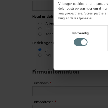
Vi bruger cookies til at tilpasse 
deler også oplysninger om din b
analysepartnere. Vores partnere 
Hvad er deltagers rolle i arbejdsmiljøorgan
brug af deres tjenester.
Arbejdsmiljørepræsentant
Samtykkevalg
Leder
Nødvendig
Anden rolle
Er deltager og kontaktperson den samme
Ja
Nej
Firmainformation
Firmanavn
*
Firmaadresse
*