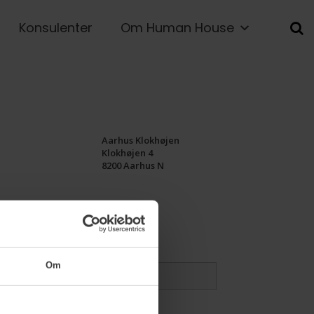
Konsulenter
Om Human House
Aarhus Klokhøjen
Klokhøjen 4
8200 Aarhus N
Om
ger telefonnr.
*