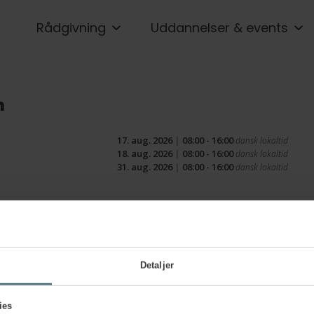
Rådgivning
Uddannelser & events
n
17. aug. 2026
|
08:00 - 16:00
dansk lokaltid
18. aug. 2026
|
08:00 - 16:00
dansk lokaltid
31. aug. 2026
|
08:00 - 16:00
dansk lokaltid
Detaljer
ies
Delta