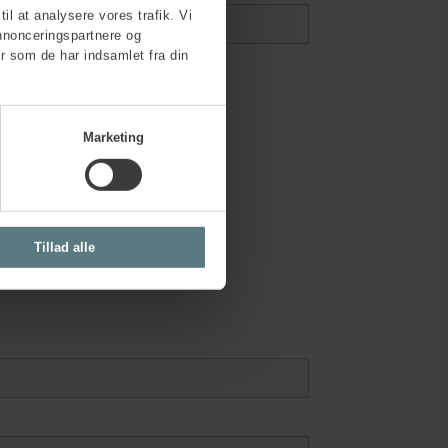
til at analysere vores trafik. Vi
nnonceringspartnere og
r som de har indsamlet fra din
Marketing
Tillad alle