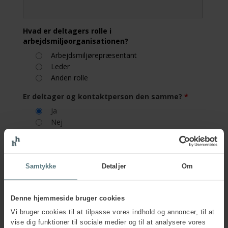
Hvad er deltagers rolle i
arbejdsmiljøorganisationen?
Arbejdsmiljørepræsentant
Leder
Anden rolle
Er deltager og kontaktperson den samme?
*
Ja
Nej
Firmainformation
Samtykke
Detaljer
Om
Firmanavn
*
Denne hjemmeside bruger cookies
Vi bruger cookies til at tilpasse vores indhold og annoncer, til at
Firmaadresse
*
vise dig funktioner til sociale medier og til at analysere vores