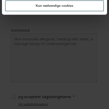
EAN-nr.
Kun nødvendige cookies
Kommentar
Jeg accepterer salgsbetingelserne.
*
Vis salgsbetingelser