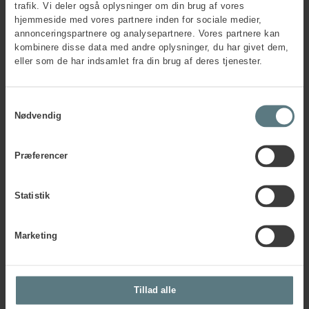
trafik. Vi deler også oplysninger om din brug af vores
hjemmeside med vores partnere inden for sociale medier,
annonceringspartnere og analysepartnere. Vores partnere kan
Postnummer
*
kombinere disse data med andre oplysninger, du har givet dem,
eller som de har indsamlet fra din brug af deres tjenester.
By
*
Samtykkevalg
Nødvendig
Faktura e-mail
*
Præferencer
Statistik
PO-nummer
Marketing
CVR-nr.
*
Tillad alle