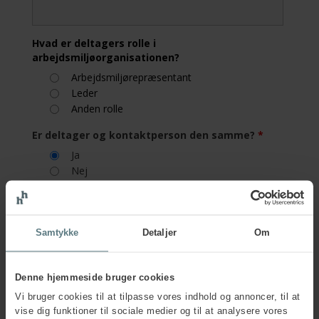
Hvad er deltagers rolle i
arbejdsmiljøorganisationen?
Arbejdsmiljørepræsentant
Leder
Anden rolle
Er deltager og kontaktperson den samme?
*
Ja
Nej
Firmainformation
Samtykke
Detaljer
Om
Firmanavn
*
Denne hjemmeside bruger cookies
Vi bruger cookies til at tilpasse vores indhold og annoncer, til at
Firmaadresse
*
vise dig funktioner til sociale medier og til at analysere vores