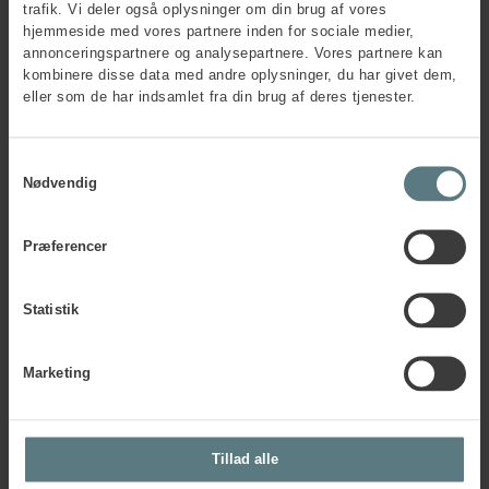
trafik. Vi deler også oplysninger om din brug af vores
hjemmeside med vores partnere inden for sociale medier,
annonceringspartnere og analysepartnere. Vores partnere kan
Postnummer
*
kombinere disse data med andre oplysninger, du har givet dem,
eller som de har indsamlet fra din brug af deres tjenester.
By
*
Samtykkevalg
Nødvendig
Faktura e-mail
*
Præferencer
Statistik
PO-nummer
Marketing
CVR-nr.
*
Tillad alle