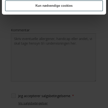
EAN-nr.
Kun nødvendige cookies
Kommentar
Jeg accepterer salgsbetingelserne.
*
Vis salgsbetingelser