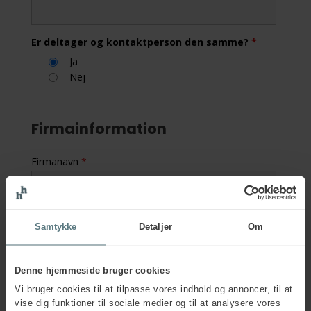
Er deltager og kontaktperson den samme?
*
Ja
Nej
Firmainformation
Firmanavn
*
Firmaadresse
*
Samtykke
Detaljer
Om
Postnummer
*
Denne hjemmeside bruger cookies
Vi bruger cookies til at tilpasse vores indhold og annoncer, til at
vise dig funktioner til sociale medier og til at analysere vores