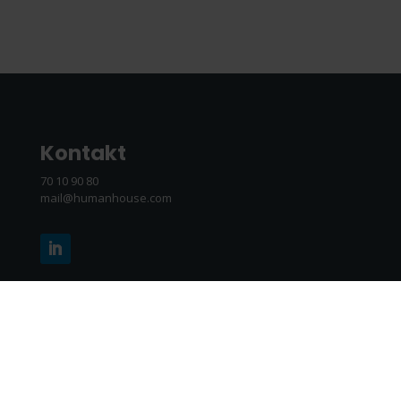
Kontakt
70 10 90 80
mail@humanhouse.com
København
Dynamovej 11
2860 Søborg
Aarhus