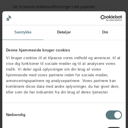
De 10 største ledelsesudfordringer i det psykiske
arbejdsmiljø – og hvordan du løser dem Ninna
NæslevErhvervspsykolog, Cand.psych. aut., Chefkonsulent
28. april 2026 Det psykiske arbejdsmiljø har stor betydning
for dig som leder, for dit team og for de resultater, I...
Samtykke
Detaljer
Om
Denne hjemmeside bruger cookies
Vi bruger cookies til at tilpasse vores indhold og annoncer, til at
vise dig funktioner til sociale medier og til at analysere vores
trafik. Vi deler også oplysninger om din brug af vores
hjemmeside med vores partnere inden for sociale medier,
annonceringspartnere og analysepartnere. Vores partnere kan
kombinere disse data med andre oplysninger, du har givet dem,
eller som de har indsamlet fra din brug af deres tjenester.
Samtykkevalg
Nødvendig