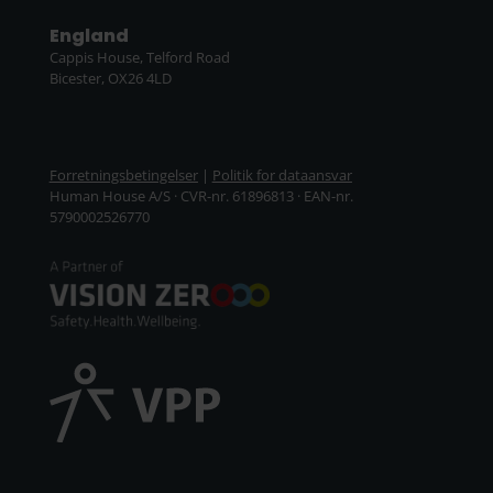
England
Cappis House, Telford Road
Bicester, OX26 4LD
Forretningsbetingelser
|
Politik for dataansvar
Human House A/S · CVR-nr. 61896813 · EAN-nr.
5790002526770