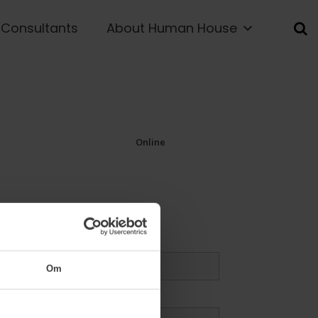
Consultants
About Human House
Online
tle
*
Om
ipant tel. no.
*