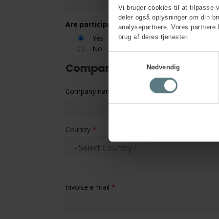
Vi bruger cookies til at tilpasse 
deler også oplysninger om din b
Are participant and contact person one a
analysepartnere. Vores partnere 
brug af deres tjenester.
Yes
No
Samtykkevalg
Company information
Nødvendig
Company name
*
Country
*
Invoice e-mail
*