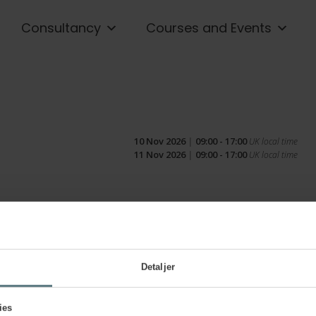
Consultancy
Courses and Events
10 Nov 2026
|
09:00 - 17:00
UK local time
11 Nov 2026
|
09:00 - 17:00
UK local time
Job ti
Detaljer
Partic
ies