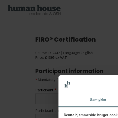
FIRO® Certification
Course ID:
2447
|
Language:
English
Price:
£1395 ex VAT
Participant information
*
Mandatory fields
Participant
*
Samtykke
Participant e-mail
*
Denne hjemmeside bruger cook