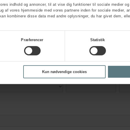
vores indhold og annoncer, til at vise dig funktioner til sociale medier og 
rug af vores hjemmeside med vores partnere inden for sociale medier, a
nd the same?
*
kan kombinere disse data med andre oplysninger, du har givet dem, elle
Præferencer
Statistik
Company address
*
Kun nødvendige cookies
Zip code
*
City
*