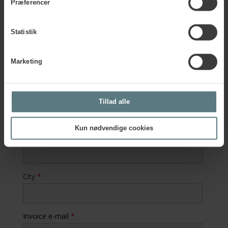
Præferencer
Statistik
Company address
*
Marketing
Country
*
Tillad alle
Kun nødvendige cookies
Zip code
*
City
*
Invoice e-mail
*