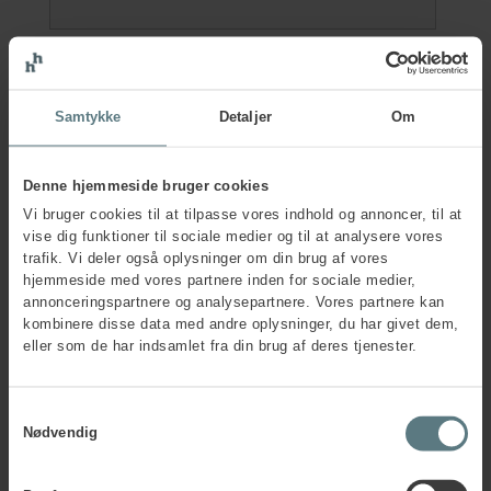
Job title
*
Samtykke
Detaljer
Om
Participant e-mail
*
Denne hjemmeside bruger cookies
Vi bruger cookies til at tilpasse vores indhold og annoncer, til at
Participant tel. no.
*
vise dig funktioner til sociale medier og til at analysere vores
trafik. Vi deler også oplysninger om din brug af vores
hjemmeside med vores partnere inden for sociale medier,
annonceringspartnere og analysepartnere. Vores partnere kan
Are participant and contact person one and the
kombinere disse data med andre oplysninger, du har givet dem,
same?
*
eller som de har indsamlet fra din brug af deres tjenester.
Yes
No
Samtykkevalg
Company information
Nødvendig
Company name
*