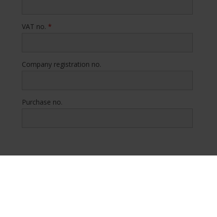
VAT no.
*
Company registration no.
Purchase no.
Comments