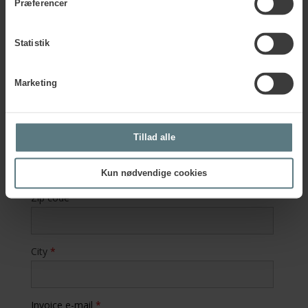
Præferencer
Company name
*
Statistik
Company address
*
Marketing
Country
*
Tillad alle
Kun nødvendige cookies
Zip code
*
City
*
Invoice e-mail
*