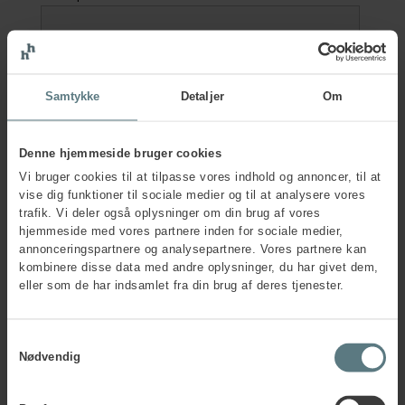
Job title
*
Samtykke
Detaljer
Om
Participant e-mail
*
Denne hjemmeside bruger cookies
Vi bruger cookies til at tilpasse vores indhold og annoncer, til at
vise dig funktioner til sociale medier og til at analysere vores
Participant tel. no.
*
trafik. Vi deler også oplysninger om din brug af vores
hjemmeside med vores partnere inden for sociale medier,
annonceringspartnere og analysepartnere. Vores partnere kan
kombinere disse data med andre oplysninger, du har givet dem,
Are participant and contact person one and the
eller som de har indsamlet fra din brug af deres tjenester.
same?
*
Yes
No
Samtykkevalg
Nødvendig
Company information