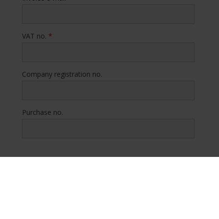
VAT no.
*
Company registration no.
Purchase no.
Comments