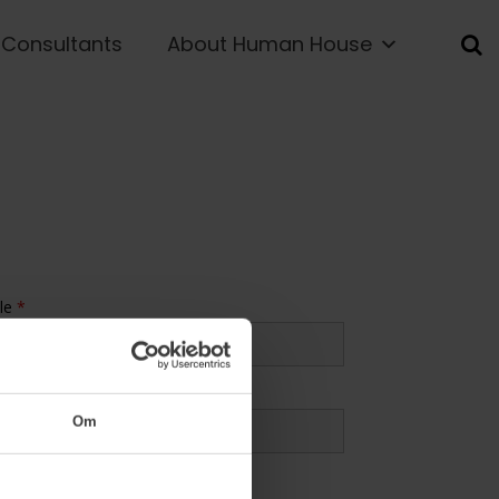
Consultants
About Human House
tle
*
ipant tel. no.
*
Om