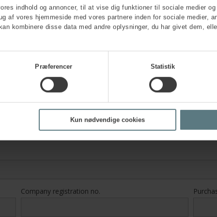
vores indhold og annoncer, til at vise dig funktioner til sociale medier og 
rug af vores hjemmeside med vores partnere inden for sociale medier, a
kan kombinere disse data med andre oplysninger, du har givet dem, elle
Company address
*
Præferencer
Statistik
Zip code
*
City
*
Kun nødvendige cookies
Company registration no.
Purcha