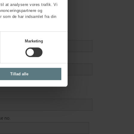
til at analysere vores trafik. Vi
nnonceringspartnere og
r som de har indsamlet fra din
Marketing
Tillad alle
se no.