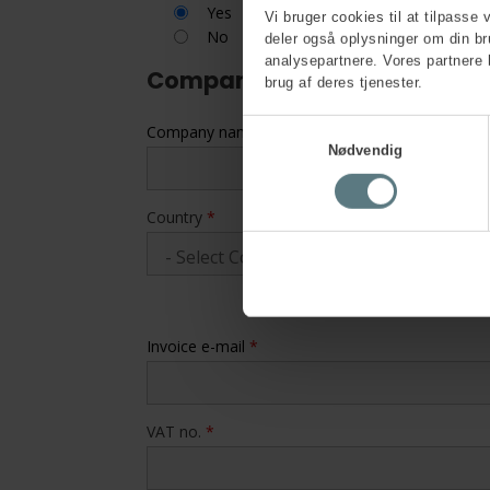
Yes
Vi bruger cookies til at tilpasse 
No
deler også oplysninger om din b
analysepartnere. Vores partnere 
Company information
brug af deres tjenester.
Samtykkevalg
Company name
*
Nødvendig
Country
*
Invoice e-mail
*
VAT no.
*