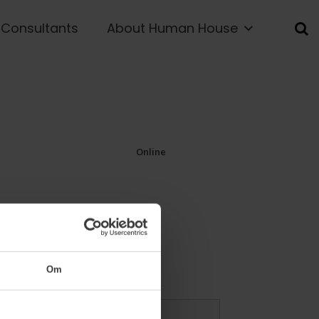
Consultants
About Human House
Online
Om