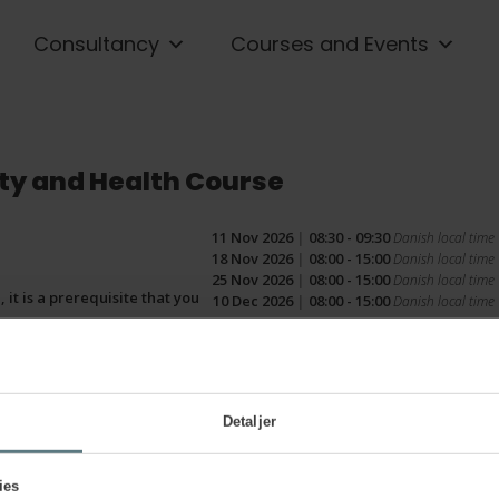
Consultancy
Courses and Events
ty and Health Course
11 Nov 2026
|
08:30 - 09:30
Danish local time
18 Nov 2026
|
08:00 - 15:00
Danish local time
25 Nov 2026
|
08:00 - 15:00
Danish local time
 it is a prerequisite that you
10 Dec 2026
|
08:00 - 15:00
Danish local time
Detaljer
ies