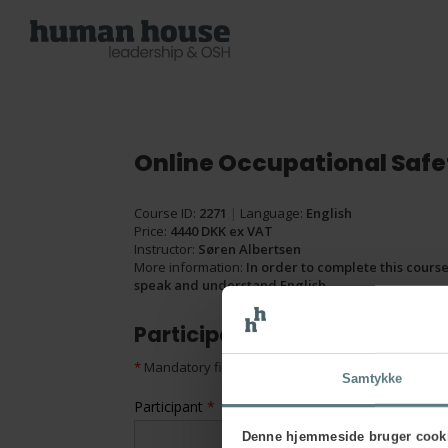
Online Occupational Safe
Course ID:
2271
|
Language:
English
Price:
4440 DKK ex VAT
Instructor:
Søren Albertsen
More information:
In order to complete this course,
speak and understand English.
Participant information
*
Mandatory fields
Samtykke
Participant
*
Denne hjemmeside bruger cook