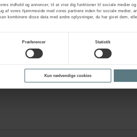
vores indhold og annoncer, til at vise dig funktioner til sociale medier og 
Particip
rug af vores hjemmeside med vores partnere inden for sociale medier, a
kan kombinere disse data med andre oplysninger, du har givet dem, elle
 working environment organisation?
Præferencer
Statistik
nd the same?
*
Kun nødvendige cookies