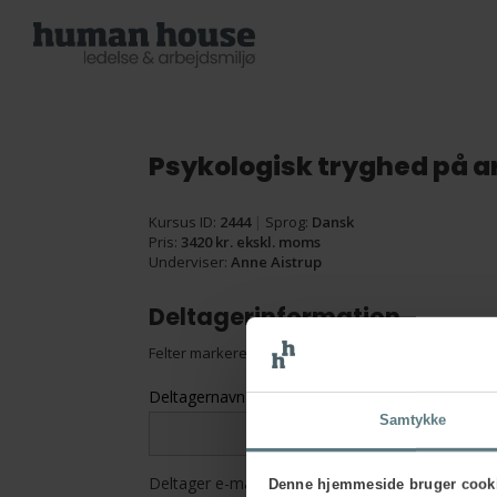
Psykologisk tryghed på 
Kursus ID:
2444
|
Sprog:
Dansk
Pris:
3420 kr. ekskl. moms
Underviser:
Anne Aistrup
Deltagerinformation
Felter markeret med en
*
skal udfyldes
Deltagernavn
*
Samtykke
Deltager e-mail
*
Denne hjemmeside bruger cook