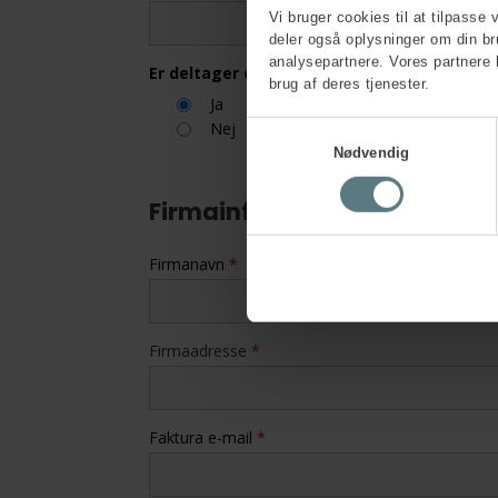
Vi bruger cookies til at tilpasse 
deler også oplysninger om din b
analysepartnere. Vores partnere 
Er deltager og kontaktperson den samme
brug af deres tjenester.
Ja
Nej
Samtykkevalg
Nødvendig
Firmainformation
Firmanavn
*
Firmaadresse
*
Faktura e-mail
*