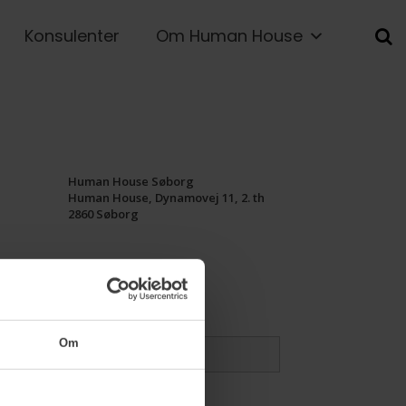
Konsulenter
Om Human House
Human House Søborg
Human House, Dynamovej 11, 2. th
2860 Søborg
Om
ger telefonnr.
*