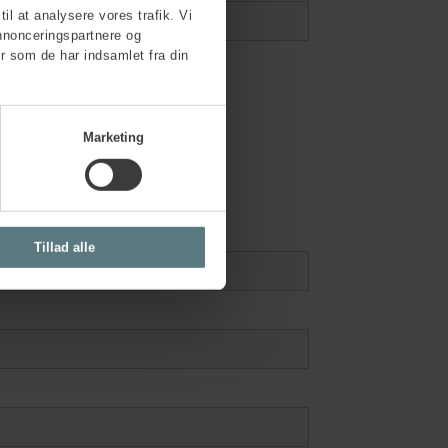
til at analysere vores trafik. Vi
nnonceringspartnere og
r som de har indsamlet fra din
Marketing
Tillad alle