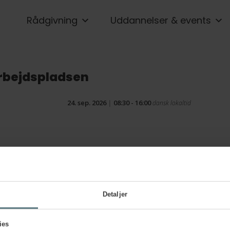
Rådgivning
Uddannelser & events
arbejdspladsen
24. sep. 2026
|
08:30 - 16:00
dansk lokaltid
Detaljer
Delta
ies