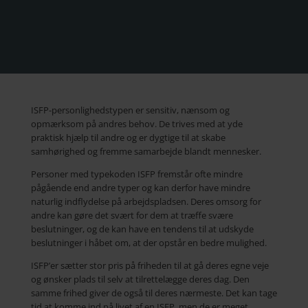
ISFP-personlighedstypen er sensitiv, nænsom og
opmærksom på andres behov. De trives med at yde
praktisk hjælp til andre og er dygtige til at skabe
samhørighed og fremme samarbejde blandt mennesker.
Personer med typekoden ISFP fremstår ofte mindre
pågående end andre typer og kan derfor have mindre
naturlig indflydelse på arbejdspladsen. Deres omsorg for
andre kan gøre det svært for dem at træffe svære
beslutninger, og de kan have en tendens til at udskyde
beslutninger i håbet om, at der opstår en bedre mulighed.
ISFP’er sætter stor pris på friheden til at gå deres egne veje
og ønsker plads til selv at tilrettelægge deres dag. Den
samme frihed giver de også til deres nærmeste. Det kan tage
tid at komme ind på livet af en ISFP, men de er meget