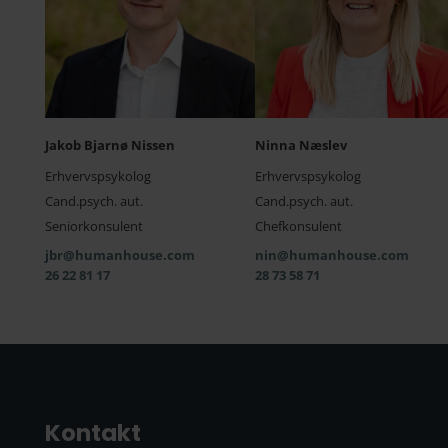
Jakob Bjarnø Nissen
Ninna Næslev
Erhvervspsykolog
Erhvervspsykolog
Cand.psych. aut.
Cand.psych. aut.
Seniorkonsulent
Chefkonsulent
jbr@humanhouse.com
nin@humanhouse.com
26 22 81 17
28 73 58 71
Kontakt