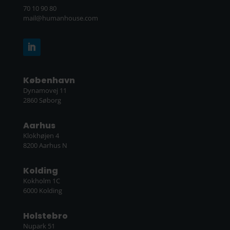
70 10 90 80
mail@humanhouse.com
København
Dynamovej 11
2860 Søborg
Aarhus
Klokhøjen 4
8200 Aarhus N
Kolding
Kokholm 1C
6000 Kolding
Holstebro
Nupark 51