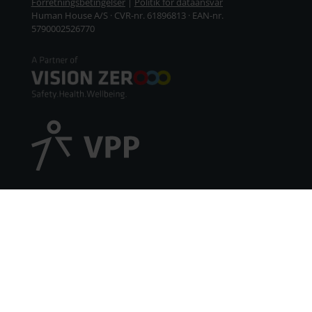
Forretningsbetingelser
|
Politik for dataansvar
Human House A/S · CVR-nr. 61896813 · EAN-nr.
5790002526770