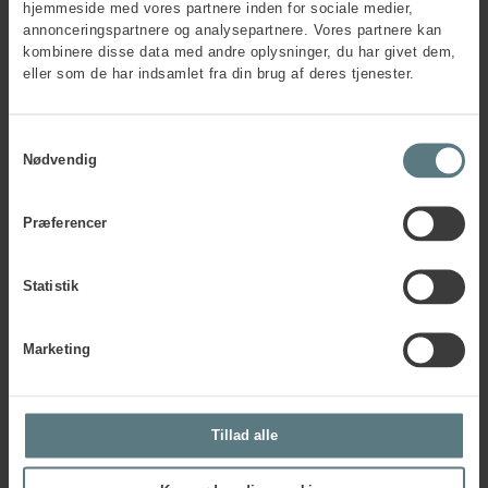
dårligt i miljøer med konflikter og fjendtlig stemning, eller
hjemmeside med vores partnere inden for sociale medier,
hvor de ikke har nok tid til at arbejde alene. Omgang med
annonceringspartnere og analysepartnere. Vores partnere kan
kontrollerende, krævende eller konfronterende personer
kombinere disse data med andre oplysninger, du har givet dem,
kan også være udfordrende.
eller som de har indsamlet fra din brug af deres tjenester.
Når ISFP’er er meget stressede, har de en tendens til at blive
selvkritiske og kan også komme til at dømme andre hårdt
Samtykkevalg
og udtrykke sig på en negativ måde.
Nødvendig
Brug MBTI®-stresshovedet som en reminder om, hvad der
typisk kan stresse ISFP.
Præferencer
Download ISFP-stresshovedet
Statistik
Marketing
Tillad alle