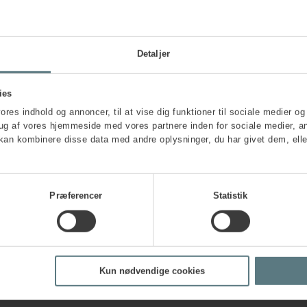
Detaljer
ies
vores indhold og annoncer, til at vise dig funktioner til sociale medier og 
rug af vores hjemmeside med vores partnere inden for sociale medier, a
kan kombinere disse data med andre oplysninger, du har givet dem, elle
Præferencer
Statistik
r og roller på samme tid eller skal arbejde under
 stemning på arbejdspladsen, for lidt tid til at
ende eller konfronterende personer kan også være
Kun nødvendige cookies
a, hvor de forventes at tilpasse sig værdier eller