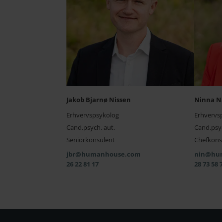
Jakob Bjarnø Nissen
Ninna N
Erhvervspsykolog
Erhvervs
Cand.psych. aut.
Cand.psyc
Seniorkonsulent
Chefkons
jbr@humanhouse.com
nin@hu
26 22 81 17
28 73 58 