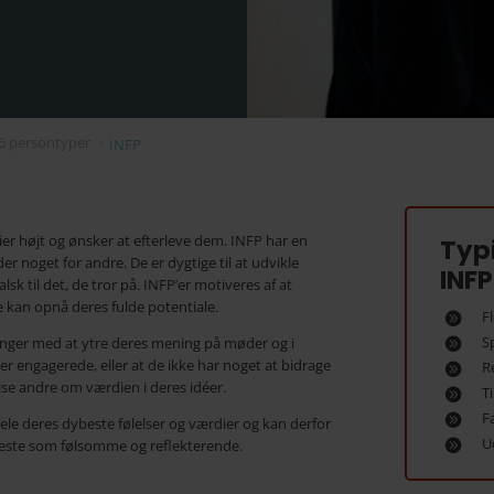
6 persontyper
›
INFP
 højt og ønsker at efterleve dem. INFP har en
Typi
er noget for andre. De er dygtige til at udvikle
INFP
sk til det, de tror på. INFP’er motiveres af at
 kan opnå deres fulde potentiale.
F
S
nger med at ytre deres mening på møder og i
e er engagerede, eller at de ikke har noget at bidrage
R
ise andre om værdien i deres idéer.
T
F
ele deres dybeste følelser og værdier og kan derfor
U
meste som følsomme og reflekterende.