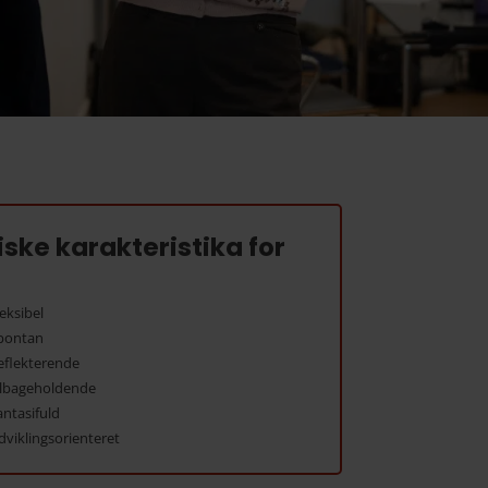
ske karakteristika for
leksibel
pontan
eflekterende
ilbageholdende
antasifuld
dviklingsorienteret