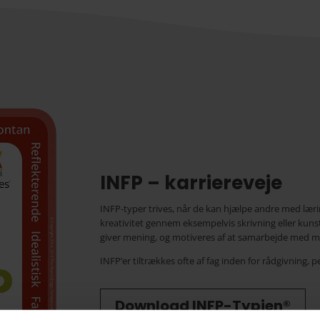
INFP – karriereveje
INFP-typer trives, når de kan hjælpe andre med læri
kreativitet gennem eksempelvis skrivning eller kunst
giver mening, og motiveres af at samarbejde med me
INFP’er tiltrækkes ofte af fag inden for rådgivning, p
Download INFP-Typien®