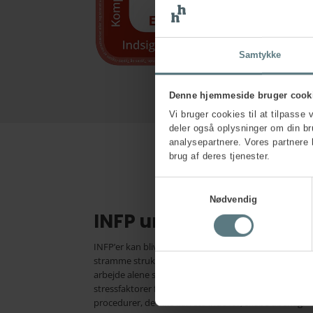
Samtykke
Denne hjemmeside bruger cook
Vi bruger cookies til at tilpasse 
deler også oplysninger om din b
analysepartnere. Vores partnere 
brug af deres tjenester.
Samtykkevalg
Nødvendig
INFP under pres
INFP’er kan blive stressede, når de har mange opgave
stramme strukturer og tidspres. Konflikter og fjendtlig
arbejde alene samt mødet med kontrollerende, kræv
stressfaktorer for dem. Derudover kan et politisk klim
procedurer, de ikke kan stå inde for, skabe ubehag.