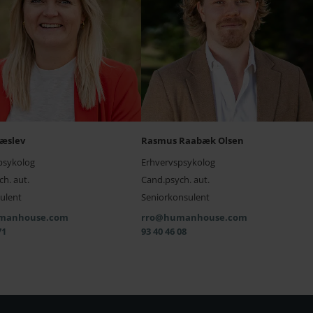
æslev
Rasmus Raabæk Olsen
psykolog
Erhvervspsykolog
h. aut.
Cand.psych. aut.
ulent
Seniorkonsulent
manhouse.com
rro@humanhouse.com
71
93 40 46 08