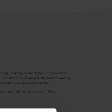
ng og udvikling, og når de kan udtrykke deres
. De sætter pris på arbejde, der skaber værdi og
nnesker, der deler deres værdier.
ersonlig udvikling, kunst og formidling.