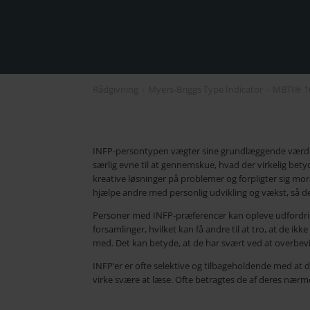
Rådgivning
›
Myers-Briggs Type Indicator
›
MBTI® 1
INFP-persontypen vægter sine grundlæggende værdier
særlig evne til at gennemskue, hvad der virkelig betyd
kreative løsninger på problemer og forpligter sig moral
hjælpe andre med personlig udvikling og vækst, så de
Personer med INFP-præferencer kan opleve udfordri
forsamlinger, hvilket kan få andre til at tro, at de ikk
med. Det kan betyde, at de har svært ved at overbev
INFP’er er ofte selektive og tilbageholdende med at d
virke svære at læse. Ofte betragtes de af deres nær