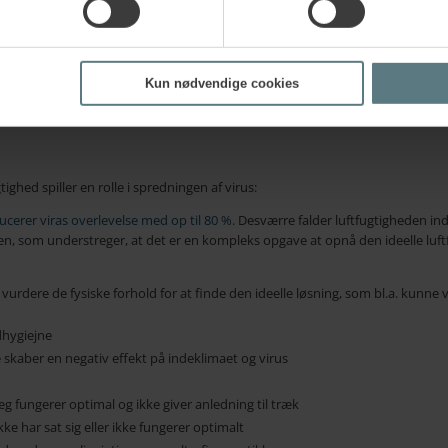
e, når indeklimaet på den ene eller anden måde ikke er optimalt. Arbejder du
ndeklimasensor, som fx en
RoomAlyzer
, kan være løsningen.
aet, herunder temperatur, luftfugtighed, CO2-niveau, VOC (
volatile organic
olde nøje øje med de faktiske forhold i dit indeklima og får mulighed for at fo
Kun nødvendige cookies
ighed spiller en rolle i spredningen af virus:
ucerer viras overlevelse med op til 80 %
. Desværre falder luftfugtigheden in
sen, som understreger, at det er en kompleks opgave at opnå den ideelle luft
 vurdere de fysiske forhold for at finde den ideelle løsning, som bl.a. kunne 
dhygiejne
ke skaber en negativ effekt på indeklimaet og virus
g fungerer optimal og ikke giver anledning til træk
kke har sat sig eller ikke fungerer optimalt