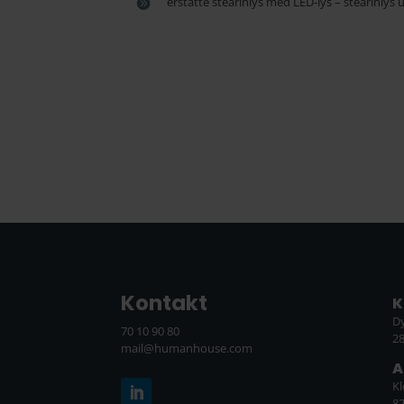
erstatte stearinlys med LED-lys – stearinlys 
Kontakt
K
D
70 10 90 80
2
mail@humanhouse.com
A
K
8