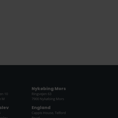
Nykøbing Mors
en 10
Ringvejen 63
e M
7900 Nykøbing Mors
slev
England
5
Cappis House, Telford
rslev
Road