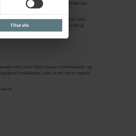
 i lokaler, hvor I er mange mennesker samlet, kan
 compounds
– flygtige organiske forbindelser, red.),
rbedre indeklimaet, før det når at påvirke dit og
Tillad alle
dendørs ofte under dette niveau i vinterhalvåret, og
fugtighed i indeklimaet, uden at det har en negativ
være at: