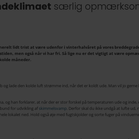
ndeklimaet
særlig opmærksomh
generelt lidt trist at være udenfor i vinterhalvåret på vores breddegrad
jdstiden, men også når vi har fri. Så lige nu er det vigtigt at være o
e kolde måneder.
ab og lade den kolde luft strømme ind, når det er koldt ude. Man vil jo gern
a, og han forklarer, at når der er stor forskel på temperaturen ude og inde,
bund for udvikling af
skimmelsvamp
. Derfor skal du ikke undgå at lufte ud, 
 hele lokalet ned. Hold også øje med fugtskjolder og sorte fuger på vindue