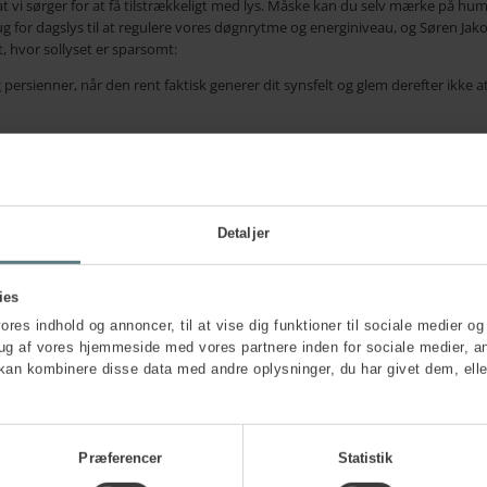
 at vi sørger for at få tilstrækkeligt med lys. Måske kan du selv mærke på h
g for dagslys til at regulere vores døgnrytme og energiniveau, og Søren Jakobs
t, hvor sollyset er sparsomt:
persienner, når den rent faktisk generer dit synsfelt og glem derefter ikke a
or på en gåtur, eller stræk ben ude i ti minutter, hvis din arbejdstid tillad
 varmen
Detaljer
op for rigtigt at få varmen, er det bedst at holde temperaturen på cirka 22 g
ies
e luftkvaliteten negativt:
vores indhold og annoncer, til at vise dig funktioner til sociale medier og 
rug af vores hjemmeside med vores partnere inden for sociale medier, a
ugter der indelukket og hengemt, skal der luftes mere ud. Føles luften enten 
kan kombinere disse data med andre oplysninger, du har givet dem, elle
 lyder rådet fra indeklimaeksperten.
ds skyld
Præferencer
Statistik
 når det gælder indeklima, men Søren Jakobsen understreger, at vi hurtigt væ