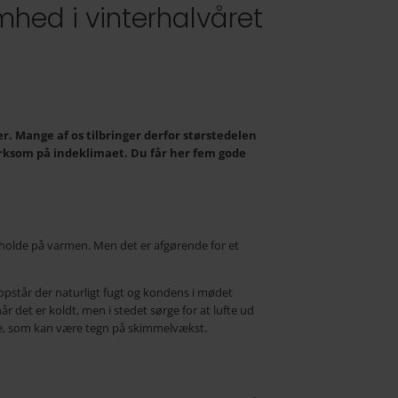
ed i vinterhalvåret
er. Mange af os tilbringer derfor størstedelen
pmærksom på indeklimaet. Du får her fem gode
e holde på varmen. Men det er afgørende for et
 opstår der naturligt fugt og kondens i mødet
når det er koldt, men i stedet sørge for at lufte ud
rne, som kan være tegn på skimmelvækst.