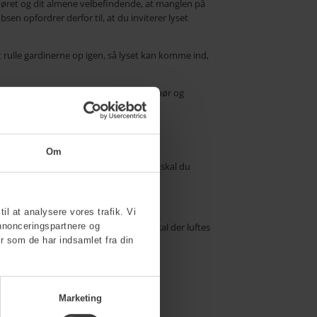
umøret og dit almene velbefindende, at manglen på
en opfordrer derfor til, at du inviterer lyset
t rulle gardinerne op igen, så lyset kan komme ind,
er det. Det kan gøre underværker for humør og
Om
rader – da der er tale om en termostat, skal du
til at analysere vores trafik. Vi
nnonceringspartnere og
meget tør, eller er der fugtigt, så skal der luftes
r som de har indsamlet fra din
Marketing
nner os til ’lugten i bageriet’: