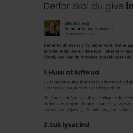
Derfor skal du give
i
Sille Borberg
Kommunikationskonsulent
11. november 2024
Det er koldt, det er gråt, det er vådt. Det er 
af tiden inden døre – ikke kun i løbet af arbe
råd til, hvordan du forbedrer indeklimaet i d
1. Husk at lufte ud
– Det kan virke ulogisk at åbne vinduerne på vid g
sundt indeklima, at der bliver luftet godt ud.
Chefkonsulent Søren Jakobsen er ekspert i indeklim
mellem varme og kulde, og det kan på sigt give gro
kortvarigt men jævnligt. Derved undgår du at køle
2. Luk lyset ind