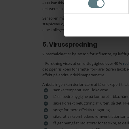
– Du kan ikke altid være sikker på, at du kan spott
det være en idé at ty til andre hjælpemidler. En i
Sensoren måler netop på alle parametre i indeklim
støjniveau og lys. Du bliver dermed i stand til at h
dine kollegers helbred.
5. Virusspredning
Vinterhalvåret er højsæson for influenza, og luftfugt
– Forskning viser, at en luftfugtighed over 40 %
red
det øger risikoen for smitte, forklarer Søren Jakob
effekt på andre indeklimaparametre.
Anbefalingen kan derfor være at få en ekspert til at
sænke temperaturen i lokalerne
få en bedre hygiejne på kontoret – bl.a. hån
sikre korrekt befugtning af luften, så det ik
sørge for mere effektiv rengøring
sikre, at virksomhedens rumventilationsanlæ
få gennemgået radiatorer for at sikre, at de i