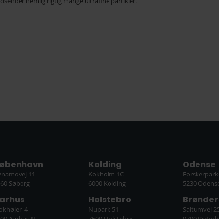
udsender nemlig rigtig mange ultrafine partikler.
øbenhavn
Kolding
Odense
ynamovej 11
Kokholm 1C
Forskerpark
860 Søborg
6000 Kolding
5230 Odens
arhus
Holstebro
Brønder
lokhøjen 4
Nupark 51
Saltumvej 2
200 Aarhus N
7500 Holstebro
9700 Brønde