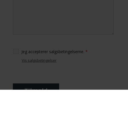
Jeg accepterer salgsbetingelserne.
*
Vis salgsbetingelser