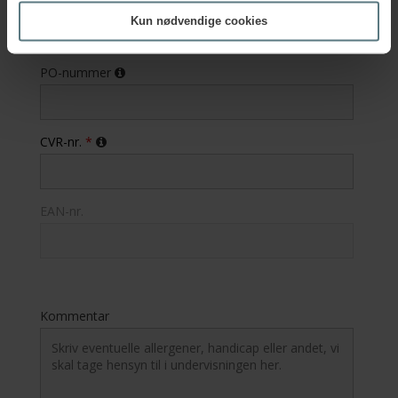
Faktura e-mail
*
Kun nødvendige cookies
PO-nummer
CVR-nr.
*
EAN-nr.
Kommentar