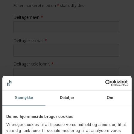
Felter markeret med en
*
skal udfyldes
Deltagernavn
*
Deltager e-mail
*
Deltager telefonnr.
*
Hvad er deltagers rolle i
arbejdsmiljøorganisationen?
Samtykke
Detaljer
Om
Arbejdsmiljørepræsentant
Leder
Anden rolle
Denne hjemmeside bruger cookies
Vi bruger cookies til at tilpasse vores indhold og annoncer, til at
Er deltager og kontaktperson den samme?
*
vise dig funktioner til sociale medier og til at analysere vores