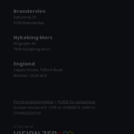
Brønderslev
Saltumvej 25
9700 Brønderslev
Nykøbing Mors
Ringvejen 63
7900 Nykøbing Mors
England
Cappis House, Telford Road
Bicester, OX26 4LD
Forretningsbetingelser
|
Politik for dataansvar
Human House A/S · CVR-nr. 61896813 · EAN-nr.
5790002526770