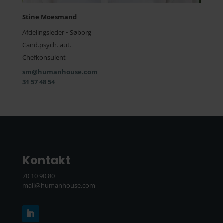
Stine Moesmand
Afdelingsleder • Søborg
Cand.psych. aut.
Chefkonsulent
sm@humanhouse.com
31 57 48 54
Kontakt
70 10 90 80
mail@humanhouse.com