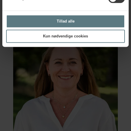
Cand.psych. aut.
Chefkonsulent
sl@humanhouse.com
Tillad alle
23 10 30 77
Kun nødvendige cookies