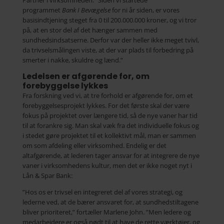
Partner i virksomheden. ”Siden vi startede
programmet
Bank I Bevægelse
for ni år siden, er vores
basisindtjening steget fra 0 til 200.000.000 kroner, og vi tror
på, at en stor del af det hænger sammen med
sundhedsindsatserne. Derfor var der heller ikke meget tvivl,
da trivselsmålingen viste, at der var plads til forbedring på
smerter i nakke, skuldre og lænd.”
Ledelsen er afgørende for, om
forebyggelse lykkes
Fra forskning ved vi, at tre forhold er afgørende for, om et
forebyggelsesprojekt lykkes. For det første skal der være
fokus på projektet over længere tid, så de nye vaner har tid
til at forankre sig. Man skal væk fra det individuelle fokus og
i stedet gøre projektet til et kollektivt mål, man er sammen
om som afdeling eller virksomhed. Endelig er det
altafgørende, at lederen tager ansvar for at integrere de nye
vaner i virksomhedens kultur, men det er ikke noget nyt i
Lån & Spar Bank:
”Hos os er trivsel en integreret del af vores strategi, og
lederne ved, at de bærer ansvaret for, at sundhedstiltagene
bliver prioriteret,” fortæller Marlene John. ”Men ledere og
medarbejdere er også nødt til at have de rette værktøjer, og