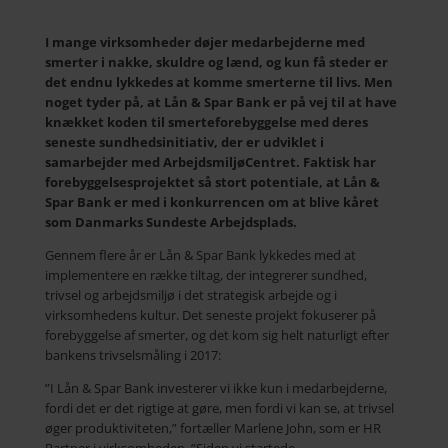
I mange virksomheder døjer medarbejderne med
smerter i nakke, skuldre og lænd, og kun få steder er
det endnu lykkedes at komme smerterne til livs. Men
noget tyder på, at Lån & Spar Bank er på vej til at have
knækket koden til smerteforebyggelse med deres
seneste sundhedsinitiativ, der er udviklet i
samarbejder med ArbejdsmiljøCentret. Faktisk har
forebyggelsesprojektet så stort potentiale, at Lån &
Spar Bank er med i konkurrencen om at blive kåret
som Danmarks Sundeste Arbejdsplads.
Gennem flere år er Lån & Spar Bank lykkedes med at
implementere en række tiltag, der integrerer sundhed,
trivsel og arbejdsmiljø i det strategisk arbejde og i
virksomhedens kultur. Det seneste projekt fokuserer på
forebyggelse af smerter, og det kom sig helt naturligt efter
bankens trivselsmåling i 2017:
”I Lån & Spar Bank investerer vi ikke kun i medarbejderne,
fordi det er det rigtige at gøre, men fordi vi kan se, at trivsel
øger produktiviteten,” fortæller Marlene John, som er HR