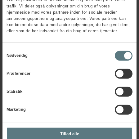
vise dig funktioner til sociale medier og til at analysere vores
Periode:
Februar 2018 til juni 2018
trafik. Vi deler også oplysninger om din brug af vores
Målsætning:
En halvering af antal
hjemmeside med vores partnere inden for sociale medier,
medarbejdere, som oplever daglige/ugentlige
annonceringspartnere og analysepartnere. Vores partnere kan
smerter, og at samme andel (ca. 20 procent)
kombinere disse data med andre oplysninger, du har givet dem,
opnår en energi- og produktivitetsstigning på 1
eller som de har indsamlet fra din brug af deres tjenester.
point på en skala fra 1 til 5.
Samtykkevalg
Nødvendig
Præferencer
Har du spørgsmål?
Statistik
Marketing
Tillad alle