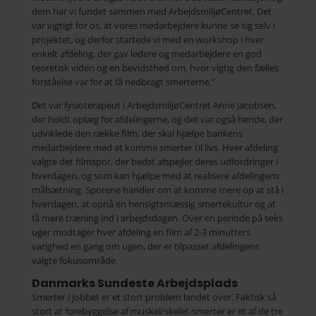
dem har vi fundet sammen med ArbejdsmiljøCentret. Det
var vigtigt for os, at vores medarbejdere kunne se sig selv i
projektet, og derfor startede vi med en workshop i hver
enkelt afdeling, der gav ledere og medarbejdere en god
teoretisk viden og en bevidsthed om, hvor vigtig den fælles
forståelse var for at få nedbragt smerterne.”
Det var fysioterapeut i ArbejdsmiljøCentret Anne Jacobsen,
der holdt oplæg for afdelingerne, og det var også hende, der
udviklede den række film, der skal hjælpe bankens
medarbejdere med at komme smerter til livs. Hver afdeling
valgte det filmspor, der bedst afspejler deres udfordringer i
hverdagen, og som kan hjælpe med at realisere afdelingens
målsætning. Sporene handler om at komme mere op at stå i
hverdagen, at opnå en hensigtsmæssig smertekultur og at
få mere træning ind i arbejdsdagen. Over en periode på seks
uger modtager hver afdeling en film af 2-3 minutters
varighed en gang om ugen, der er tilpasset afdelingens
valgte fokusområde.
Danmarks Sundeste Arbejdsplads
Smerter i jobbet er et stort problem landet over. Faktisk så
stort at forebyggelse af muskel/skelet-smerter er et af de tre