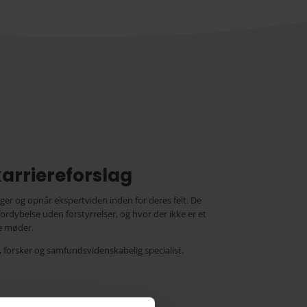
karriereforslag
inger og opnår ekspertviden inden for deres felt. De
fordybelse uden forstyrrelser, og hvor der ikke er et
e møder.
kt, forsker og samfundsvidenskabelig specialist.