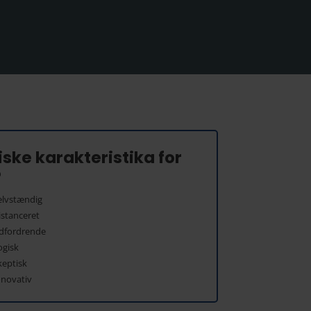
ske karakteristika for
P
elvstændig
istanceret
dfordrende
ogisk
keptisk
nnovativ