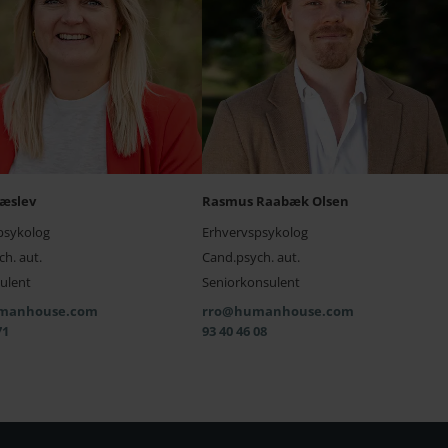
æslev
Rasmus Raabæk Olsen
psykolog
Erhvervspsykolog
h. aut.
Cand.psych. aut.
ulent
Seniorkonsulent
manhouse.com
rro@humanhouse.com
71
93 40 46 08