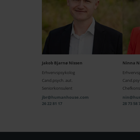
Jakob Bjarnø Nissen
Ninna N
Erhvervspsykolog
Erhvervs
Cand.psych. aut.
Cand.psyc
Seniorkonsulent
Chefkons
jbr@humanhouse.com
nin@hu
26 22 81 17
28 73 58 