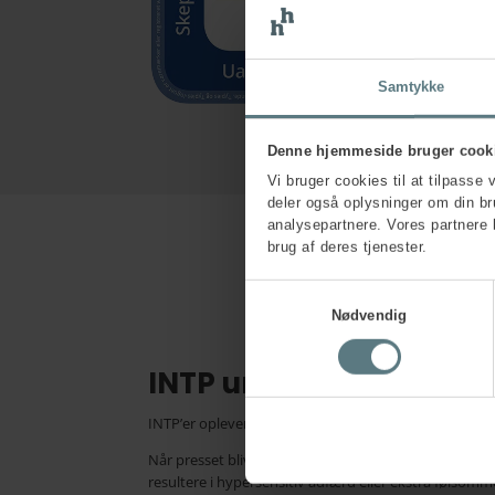
Samtykke
Denne hjemmeside bruger cook
Vi bruger cookies til at tilpasse 
deler også oplysninger om din b
analysepartnere. Vores partnere 
brug af deres tjenester.
Samtykkevalg
Nødvendig
INTP under pres
INTP’er oplever typisk stress i situationer, som illust
Når presset bliver stort, kan INTP føle sig fremmedgj
resultere i hypersensitiv adfærd eller ekstra følsomm