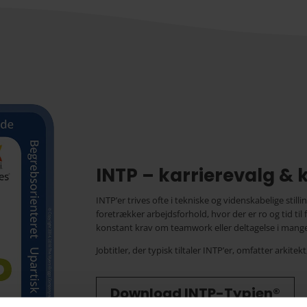
INTP – karrierevalg & 
INTP’er trives ofte i tekniske og videnskabelige still
foretrækker arbejdsforhold, hvor der er ro og tid til 
konstant krav om teamwork eller deltagelse i mang
Jobtitler, der typisk tiltaler INTP’er, omfatter arkite
Download INTP-Typien®