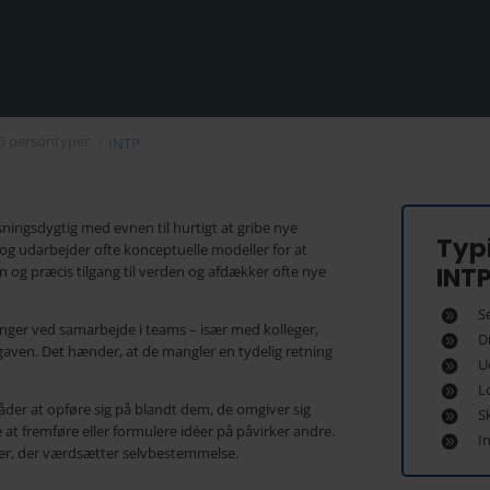
6 persontyper
›
INTP
sningsdygtig med evnen til hurtigt at gribe nye
Typi
 og udarbejder ofte konceptuelle modeller for at
INT
n og præcis tilgang til verden og afdækker ofte nye
S
ger ved samarbejde i teams – især med kolleger,
D
gaven. Det hænder, at de mangler en tydelig retning
U
L
måder at opføre sig på blandt dem, de omgiver sig
S
t fremføre eller formulere idéer på påvirker andre.
I
er, der værdsætter selvbestemmelse.