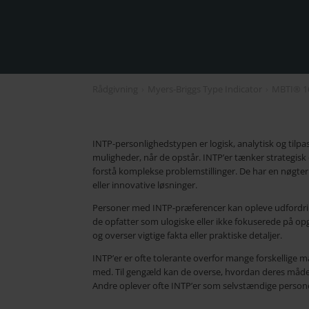
Rådgivning
›
Myers-Briggs Type Indicator
›
MBTI® 1
INTP-personlighedstypen er logisk, analytisk og tilpa
muligheder, når de opstår. INTP’er tænker strategisk
forstå komplekse problemstillinger. De har en nøgter
eller innovative løsninger.
Personer med INTP-præferencer kan opleve udfordrin
de opfatter som ulogiske eller ikke fokuserede på op
og overser vigtige fakta eller praktiske detaljer.
INTP’er er ofte tolerante overfor mange forskellige 
med. Til gengæld kan de overse, hvordan deres måde a
Andre oplever ofte INTP’er som selvstændige person