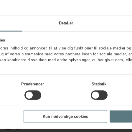
Detaljer
ies
vores indhold og annoncer, til at vise dig funktioner til sociale medier og 
rug af vores hjemmeside med vores partnere inden for sociale medier, a
kan kombinere disse data med andre oplysninger, du har givet dem, elle
Præferencer
Statistik
reret i MBTI®-stresshovedet vist til højre.
Kun nødvendige cookies
ort og følelsesmæssigt overbelastet, og det kan
e reaktioner.