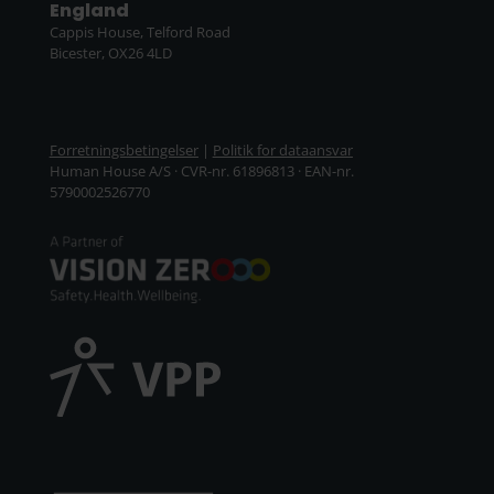
England
Cappis House, Telford Road
Bicester, OX26 4LD
Forretningsbetingelser
|
Politik for dataansvar
Human House A/S · CVR-nr. 61896813 · EAN-nr.
5790002526770