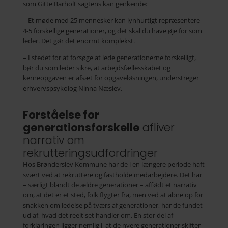
som Gitte Barholt sagtens kan genkende:
– Et møde med 25 mennesker kan lynhurtigt repræsentere
4-5 forskellige generationer, og det skal du have øje for som
leder. Det gør det enormt komplekst.
– I stedet for at forsøge at lede generationerne forskelligt,
bør du som leder sikre, at arbejdsfællesskabet og
kerneopgaven er afsæt for opgaveløsningen, understreger
erhvervspsykolog Ninna Næslev.
Forståelse for
generationsforskelle
afliver
narrativ om
rekrutteringsudfordringer
Hos Brønderslev Kommune har de i en længere periode haft
svært ved at rekruttere og fastholde medarbejdere. Det har
– særligt blandt de ældre generationer – affødt et narrativ
om, at det er et sted, folk flygter fra, men ved at åbne op for
snakken om ledelse på tværs af generationer, har de fundet
ud af, hvad det reelt set handler om. En stor del af
forklaringen ligger nemlig i, at de nyere generationer skifter