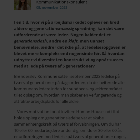
Kommunikationskonsulent
08. november 2023
I en tid, hvor vi på arbejdsmarkedet oplever en bred
alders- og generationsmæssig spredning, kan det være
udfordrende at være leder. Nogen kalder det et
generationsclash
, andre en
kløft
, men uanset
benævnelse, ændrer det ikke på, at ledelsesopgaven er
blevet mere kompleks end nogensinde før. Så hvordan
udnytter vi diversiteten konstruktivt og opnår succes
med at lede på tværs af 5 generationer? ​
Brønderslev Kommune satte i september 2023 ledelse på
tværs af generationer på dagsordenen, da de inviterede alle
kommunens ledere inden for sundheds- og ældreområdet
til et oplæg om, hvordan man skaber en velfungerende og
attraktiv arbejdsplads for alle aldre.
– Vores motivation for at invitere Human House ind til at
holde oplæg om generationsledelse var at skabe
sammenhængskraft på tværs af forvaltningen. Om du har
10 eller 60 medarbejdere under dig, om du er 30 eller 60 år,
er udfordringen med ledelse på tværs af generationer noget,