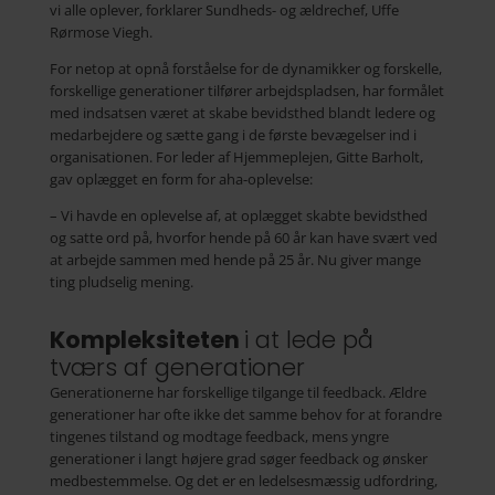
vi alle oplever, forklarer Sundheds- og ældrechef, Uffe
Rørmose Viegh.
For netop at opnå forståelse for de dynamikker og forskelle,
forskellige generationer tilfører arbejdspladsen, har formålet
med indsatsen været at skabe bevidsthed blandt ledere og
medarbejdere og sætte gang i de første bevægelser ind i
organisationen. For leder af Hjemmeplejen, Gitte Barholt,
gav oplægget en form for aha-oplevelse:
– Vi havde en oplevelse af, at oplægget skabte bevidsthed
og satte ord på, hvorfor hende på 60 år kan have svært ved
at arbejde sammen med hende på 25 år. Nu giver mange
ting pludselig mening.
Kompleksiteten
i at lede på
tværs af generationer
Generationerne har forskellige tilgange til feedback. Ældre
generationer har ofte ikke det samme behov for at forandre
tingenes tilstand og modtage feedback, mens yngre
generationer i langt højere grad søger feedback og ønsker
medbestemmelse. Og det er en ledelsesmæssig udfordring,