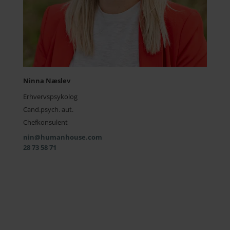
Ninna Næslev
Erhvervspsykolog
Cand.psych. aut.
Chefkonsulent
nin@humanhouse.com
28 73 58 71