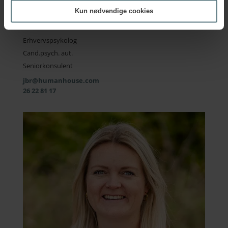
Kun nødvendige cookies
Jakob Bjarnø Nissen
Erhvervspsykolog
Cand.psych. aut.
Seniorkonsulent
jbr@humanhouse.com
26 22 81 17