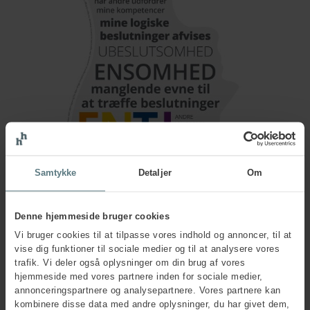
Samtykke
Detaljer
Om
Denne hjemmeside bruger cookies
Vi bruger cookies til at tilpasse vores indhold og annoncer, til at
vise dig funktioner til sociale medier og til at analysere vores
trafik. Vi deler også oplysninger om din brug af vores
Har du spørgsmål?
hjemmeside med vores partnere inden for sociale medier,
annonceringspartnere og analysepartnere. Vores partnere kan
kombinere disse data med andre oplysninger, du har givet dem,
Kontakt os, hvis du vil vide mere om ENTJ eller én af de