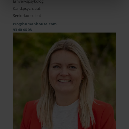
Erhvervspsykolog
Cand.psych. aut.
Seniorkonsulent
rro@humanhouse.com
93 40 46 08