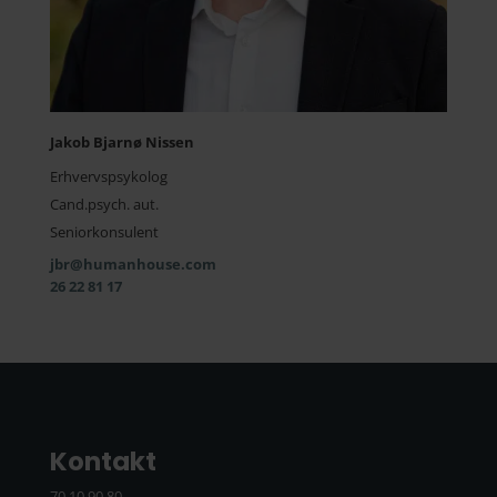
Jakob Bjarnø Nissen
Erhvervspsykolog
Cand.psych. aut.
Seniorkonsulent
jbr@humanhouse.com
26 22 81 17
Kontakt
70 10 90 80