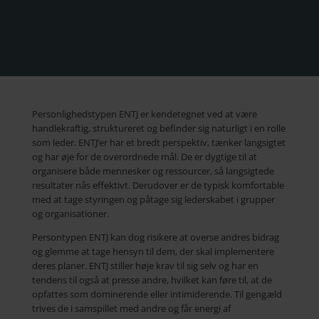
Personlighedstypen ENTJ er kendetegnet ved at være
handlekraftig, struktureret og befinder sig naturligt i en rolle
som leder. ENTJ’er har et bredt perspektiv, tænker langsigtet
og har øje for de overordnede mål. De er dygtige til at
organisere både mennesker og ressourcer, så langsigtede
resultater nås effektivt. Derudover er de typisk komfortable
med at tage styringen og påtage sig lederskabet i grupper
og organisationer.
Persontypen ENTJ kan dog risikere at overse andres bidrag
og glemme at tage hensyn til dem, der skal implementere
deres planer. ENTJ stiller høje krav til sig selv og har en
tendens til også at presse andre, hvilket kan føre til, at de
opfattes som dominerende eller intimiderende. Til gengæld
trives de i samspillet med andre og får energi af