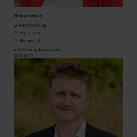
Ninna Næslev
Erhvervspsykolog
Cand.psych. aut.
Chefkonsulent
nin@humanhouse.com
28 73 58 71