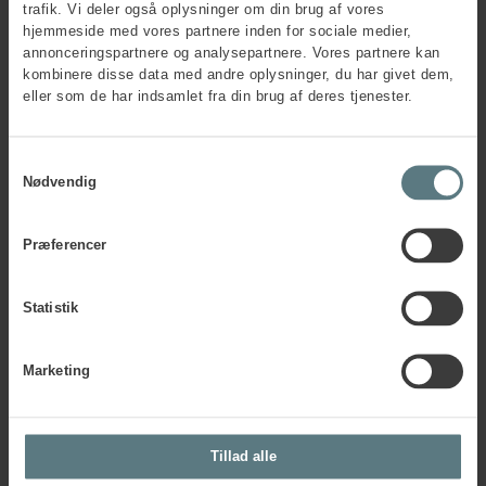
trafik. Vi deler også oplysninger om din brug af vores
hjemmeside med vores partnere inden for sociale medier,
annonceringspartnere og analysepartnere. Vores partnere kan
Postnummer
*
kombinere disse data med andre oplysninger, du har givet dem,
eller som de har indsamlet fra din brug af deres tjenester.
By
*
Samtykkevalg
Nødvendig
Faktura e-mail
*
Præferencer
Statistik
PO-nummer
Marketing
CVR-nr.
*
Tillad alle