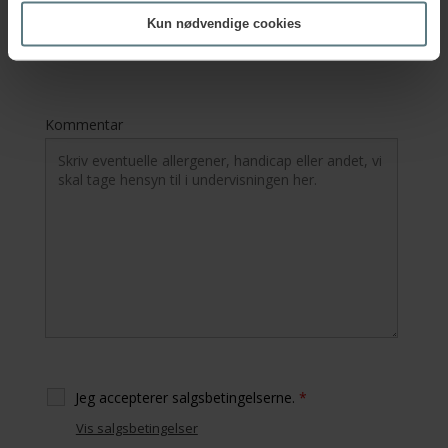
EAN-nr.
Kun nødvendige cookies
Kommentar
Jeg accepterer salgsbetingelserne.
*
Vis salgsbetingelser