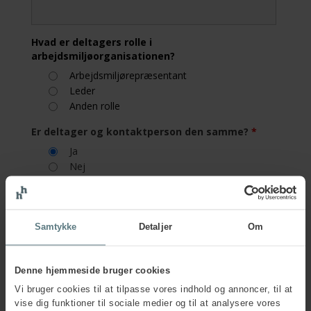
Hvad er deltagers rolle i
arbejdsmiljøorganisationen?
Arbejdsmiljørepræsentant
Leder
Anden rolle
Er deltager og kontaktperson den samme?
*
Ja
Nej
Firmainformation
Samtykke
Detaljer
Om
Firmanavn
*
Denne hjemmeside bruger cookies
Vi bruger cookies til at tilpasse vores indhold og annoncer, til at
Firmaadresse
*
vise dig funktioner til sociale medier og til at analysere vores