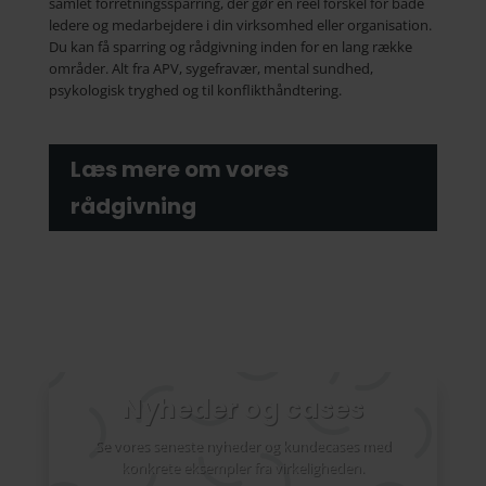
samlet forretningssparring, der gør en reel forskel for både
ledere og medarbejdere i din virksomhed eller organisation.
Du kan få sparring og rådgivning inden for en lang række
områder. Alt fra APV, sygefravær, mental sundhed,
psykologisk tryghed og til konflikthåndtering.
Læs mere om vores
rådgivning
Nyheder og cases
Se vores seneste nyheder og kundecases med
konkrete eksempler fra virkeligheden.