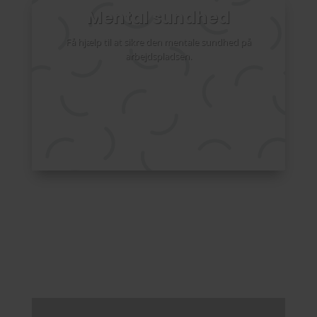
Mental sundhed
Få hjælp til at sikre den mentale sundhed på
arbejdspladsen.