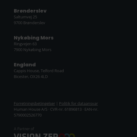
Brønderslev
Saltumvej 25
9700 Brønderslev
Nykøbing Mors
Ringvejen 63
7900 Nykøbing Mors
England
Cappis House, Telford Road
Bicester, OX26 4LD
Forretningsbetingelser
|
Politik for dataansvar
Human House A/S · CVR-nr. 61896813 · EAN-nr.
5790002526770