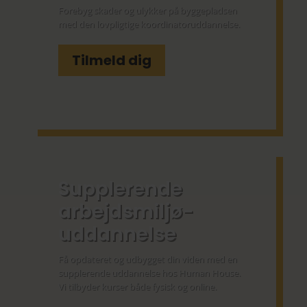
Forebyg skader og ulykker på byggepladsen
med den lovpligtige koordinatoruddannelse.
Tilmeld dig
Supplerende
arbejdsmiljø­
uddannelse
Få opdateret og udbygget din viden med en
supplerende uddannelse hos Human House.
Vi tilbyder kurser både fysisk og online.