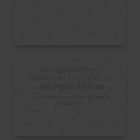
Arbejdsmiljø og
sikkerhed i bygge- og
anlægs­­branchen
Styrk sikkerheden og trivslen i dit bygge- og
anlægsprojekt.