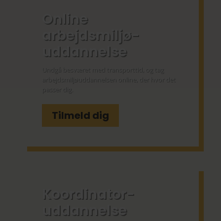
Online
arbejdsmiljø­
uddannelse
Undgå besværet med transporttid, og tag
arbejdsmiljøuddannelsen online, der hvor det
passer dig.
Tilmeld dig
Koordinator­
uddannelse