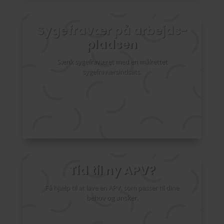
Sygefravær på arbejds­
pladsen
Sænk sygefraværet med en målrettet
sygefraværsindsats.
Tid til ny APV?
Få hjælp til at lave en APV, som passer til dine
behov og ønsker.