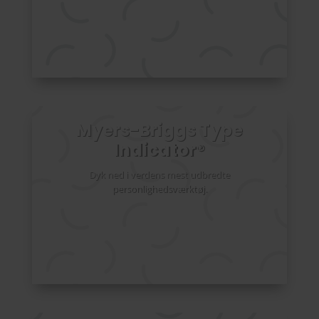
Myers-Briggs Type
Indicator
®
Dyk ned i verdens mest udbredte
personlighedsværktøj.